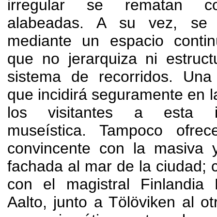
irregular se rematan co
alabeadas
.
A su vez
,
se 
mediante un espacio conti
que no jerarquiza ni estruct
sistema de recorridos
.
Una 
que incidirá seguramente en l
los visitantes a esta inf
museística
.
Tampoco ofrec
convincente con la masiva
fachada al mar de la ciudad
;
con el magistral Finlandia 
Aalto
,
junto a Tölöviken al o