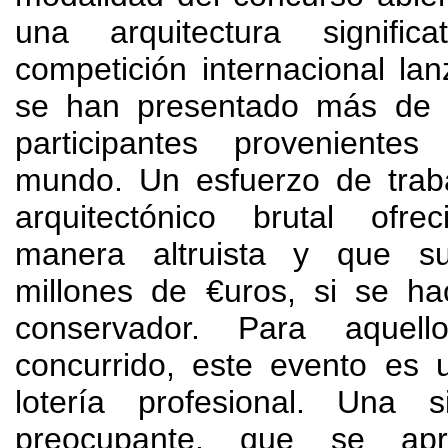
una arquitectura significat
competición internacional la
se han presentado más de
participantes proveniente
mundo
.
Un esfuerzo de trab
arquitectónico brutal ofr
manera altruista y que su
millones de €uros
,
si se ha
conservador
.
Para aquel
concurrido
,
este evento es 
lotería profesional
.
Una si
preocupante
,
que se apr