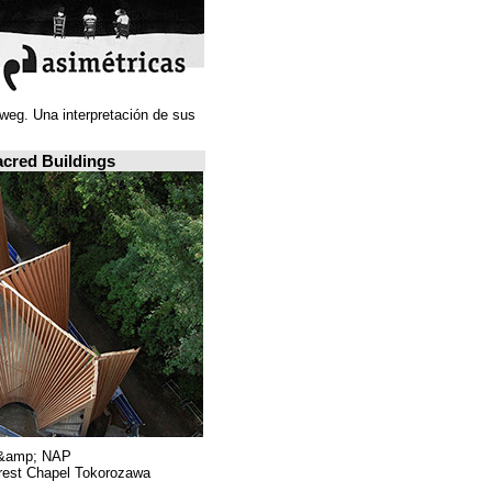
Juan Navarro Baldeweg. Una interpretación de sus
ideas espaciales.
A closer look: Sacred Buildings
Hiroshi Nakamura &amp; NAP.
Sayama Forest Chapel Tokorozawa, اليابان.
RIBA, لندن.