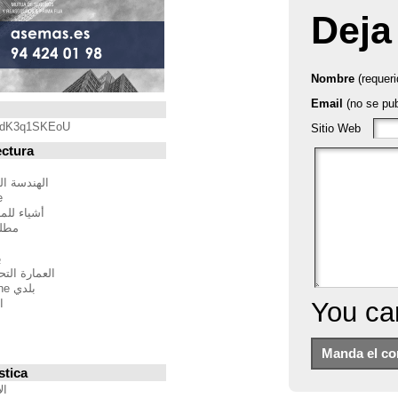
Blogroll
https://youtu.be/qdK3q1SKEoU
Blogs de Arquitectura
أندريس مارتينيز
الهندسة المعمارية فيلم مدينة
BTBWarchitecture
أشياء للمهندسين المعماريين
مطلق النار إلى المدينة
إدغار غونزاليس
بين الصواب وصحيح
العمارة التحالف الدولي للموئل
بلدي Moleskine المعمارية
استراتيجيات متعددة
مقترحات غير حكيم
Stepien أرنو
Veredes
Blogs de Urbanística
الإنسان مقياس مدن