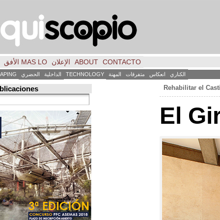
CONTACTO
ABOUT
الإعلان
MAS LO الأفق
فكر
FILE
INICIO
كاس
متفرقات
المهنة
TECHNOLOGY
الداخلية
الحضري
LANDSCAPING
ART
العمارة
Búsqueda de publicaciones