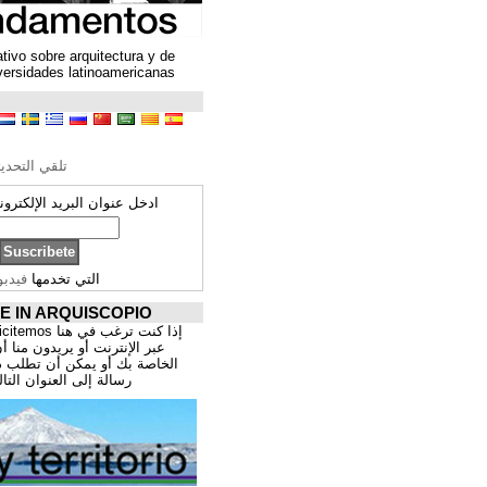
Un espacio colaborativo sobre arquitectura y de
encuentro entre universidades latinoamericanas
ترجمة محتوى
تحرير الترجمة
تلقي التحديثات ARQUISCOPIO
ادخل عنوان البريد الإلكتروني الخاص بك:
التي تخدمها
فيدبورنر
PROMOCIÓNATE IN ARQUISCOPIO
إذا كنت ترغب في هنا publicitemos موقعك, للتسوق
عبر الإنترنت أو يريدون منا أن يقدم اعمال المهنية
الخاصة بك أو يمكن أن تطلب ذلك عن طريق إرسال
رسالة إلى العنوان التالي:
correo@cppa.es