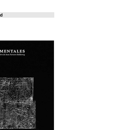
خوسيه فارينا
المدينة المعيشة
Revistas en la red
ArchDaily
Metalocus
العمارة منصة
فن البناء