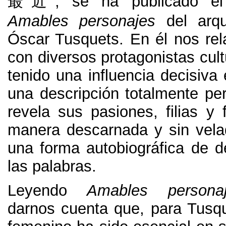
最近,
se ha publicado el 
Amables personajes
del arqu
Óscar Tusquets
.
En él nos rel
con diversos protagonistas cul
tenido una influencia decisiva
una descripción totalmente pe
revela sus pasiones
,
filias y 
manera descarnada y sin vela
una forma autobiográfica de 
las palabras
.
Leyendo
Amables persona
darnos cuenta que
,
para Tusq