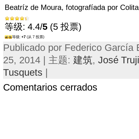
Beatríz de Moura
,
fotografíada por Colit
等级: 4.4/
5
(5 投票)
等级:
+7
(从 7 投票)
Publicado por Federico García
25, 2014 | 主题:
建筑
,
José Truji
Tusquets
|
Comentarios cerrados