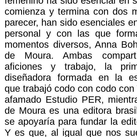
femenino ha sido esencial en s
comienza y termina con dos 
parecer
,
han sido esenciales en
personal y con las que form
momentos diversos
,
Anna Boh
de Moura
.
Ambas compart
aficiones y trabajo
,
la pri
diseñadora formada en la es
que trabajó codo con codo con 
afamado Estudio PER
,
mientr
de Moura es una editora brasi
se apoyaría para fundar la edit
Y es que
,
al igual que nos sue