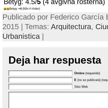
Betyg: 4.5/
5
(4 avgivna rösterna)
Betyg:
+4
(från 4 röster)
Publicado por Federico García 
2015 | Temas:
Arquitectura
,
Ciu
Urbanistica
|
Deja har respuesta
Ombre
(requerido)
E
(no se publicará) (requ
Sitio Web