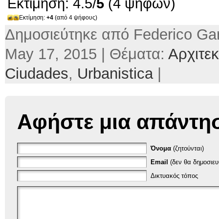
Εκτίμηση: 4.5/
5
(4 ψήφων)
Εκτίμηση:
+4
(από 4 ψήφους)
Δημοσιεύτηκε από Federico Gar
May 17, 2015 | Θέματα:
Αρχιτεκ
Ciudades
,
Urbanistica
|
Αφήστε μια απάντη
Όνομα
(ζητούνται)
Email
(δεν θα δημοσιευθ
Δικτυακός τόπος