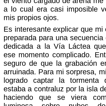
el viento cargado de arena me
a lo cual era casi imposible v
mis propios ojos
.
Es interesante explicar que mi
preparada para una secuencia 
dedicada a la Vía Láctea que
ese momento complicado
.
En
seguro de que la grabación e
arruinada
.
Para mi sorpresa
,
m
logrado captar la tormenta
estaba a contraluz por la isla 
haciendo que se viera co
luminosa sobre nubes do