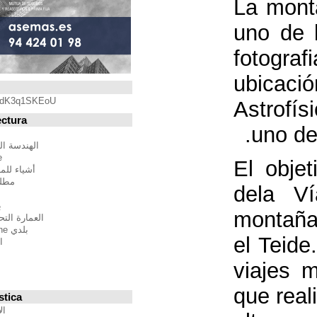
Blogroll
https://youtu.be/qdK3q1SKEoU
Blogs de Arquitectura
أندريس مارتينيز
الهندسة المعمارية فيلم مدينة
BTBWarchitecture
أشياء للمهندسين المعماريين
مطلق النار إلى المدينة
إدغار غونزاليس
بين الصواب وصحيح
العمارة التحالف الدولي للموئل
بلدي Moleskine المعمارية
استراتيجيات متعددة
مقترحات غير حكيم
Stepien أرنو
Veredes
Blogs de Urbanística
الإنسان مقياس مدن