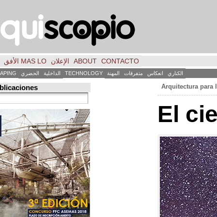
CONTACTO
ABOUT
الإعلان
MAS LO الأفق
فكر
FILE
INICIO
كاس
متفرقات
المهنة
TECHNOLOGY
الداخلية
الحضري
LANDSCAPING
ART
العمارة
Búsqueda de publicaciones