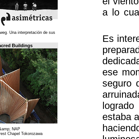
Juan Navarro Baldeweg. Una interpretación de sus
ideas espaciales.
A closer look: Sacred Buildings
Hiroshi Nakamura &amp; NAP.
Sayama Forest Chapel Tokorozawa, اليابان.
RIBA, لندن.