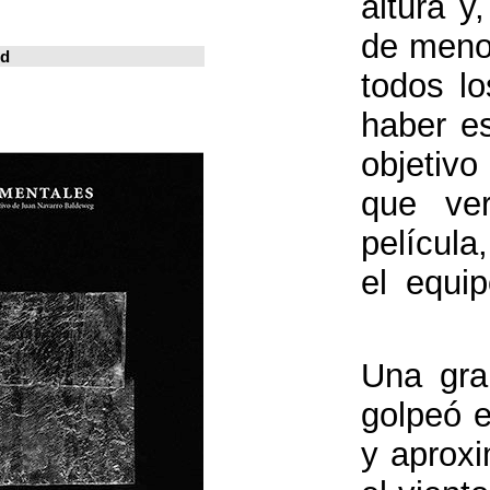
خوسيه فارينا
المدينة المعيشة
Revistas en la red
ArchDaily
Metalocus
العمارة منصة
فن البناء