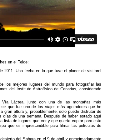
ches en el Teide
:
de 2011.
Una fecha en la que tuve el placer de visitarel
e los mejores lugares del mundo para fotografiar las
ones del Instituto Astrofísico de Canarias
,
considerado
a Vía Láctea
,
junto con una de las montañas más
ecir que fue uno de los viajes más agotadores que he
 gran altura y
,
probablemente
,
solo puede disfrutar de
os días de una semana
.
Después de haber estado aquí
ga lista de lugares que ver y que quería captar para esta
po que es imprescindible para filmar las películas de
desierto del Sahara en el
9
de abril y aproximadamente