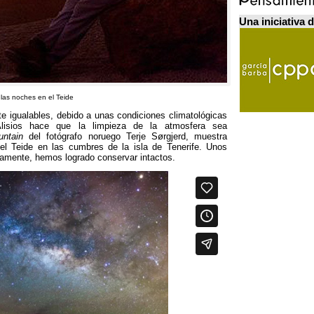
Una iniciativa 
 las noches en el Teide
e igualables
,
debido a unas condiciones climatológicas
Alisios hace que la limpieza de la atmosfera sea
ntain
del fotógrafo noruego Terje Sørgjerd
,
muestra
el Teide en las cumbres de la isla de Tenerife
.
Unos
adamente
,
hemos logrado conservar intactos
.