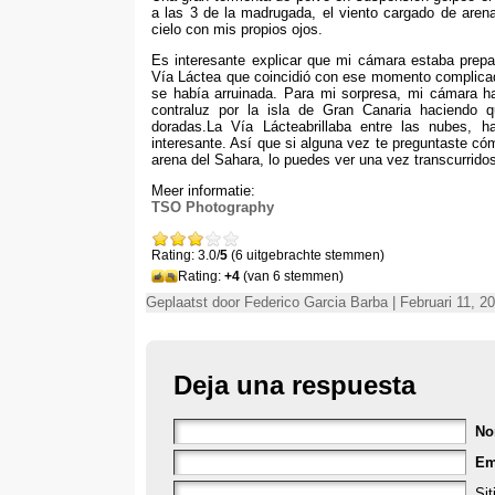
a las
3
de la madrugada
,
el viento cargado de aren
cielo con mis propios ojos
.
Es interesante explicar que mi cámara estaba prep
Vía Láctea que coincidió con ese momento complica
se había arruinada
.
Para mi sorpresa
,
mi cámara ha
contraluz por la isla de Gran Canaria haciendo
doradas.La Vía Lácteabrillaba entre las nubes
,
h
interesante
.
Así que si alguna vez te preguntaste có
arena del Sahara
,
lo puedes ver una vez transcurrido
Meer informatie:
TSO Photography
Rating: 3.0/
5
(6 uitgebrachte stemmen)
Rating:
+4
(van 6 stemmen)
Geplaatst door Federico Garcia Barba | Februari 11, 2
Deja una respuesta
No
Em
Si