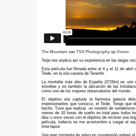
The Mountain
van
TSO Photography
op
Vimeo
.
Terje nos explica así su experiencia en las largas no
Esta película fue filmada entre el
4
y el
11 de abril 
Teide
,
en la isla canaria de Tenerife
.
La montaña más alta de España
(3718
m
)
es uno d
estrellas y es también la ubicación de las Instalaci
como uno de los mejores observatorios del mundo
.
El objetivo era capturar la hermosa galaxia del
impresionantes que conozco
,
el Teide
.
Tengo que d
hecho
.
Tuve que realizar un montón de senderismo a
menos de
10
horas de sueño en total para todos l
diez u once veces con el objetivo de recorrer una lar
película
,
todavía no me acostumbro a cargar el equi
time-lapse
.
Una gran tormenta de polvo en suspensión golpeó el 