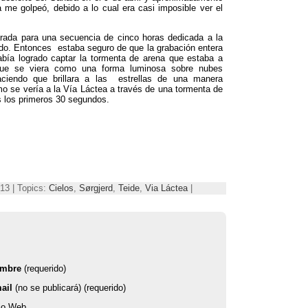
a me golpeó
,
debido a lo cual era casi imposible ver el
arada para una secuencia de cinco horas dedicada a la
do
.
Entonces estaba seguro de que la grabación entera
bía logrado captar la tormenta de arena que estaba a
 que se viera como una forma luminosa sobre nubes
aciendo que brillara a las estrellas de una manera
mo se vería a la Vía Láctea a través de una tormenta de
s los primeros
30
segundos
.
013 | Topics:
Cielos
,
Sørgjerd
,
Teide
,
Via Láctea
|
mbre
(requerido)
ail
(no se publicará) (requerido)
tio Web