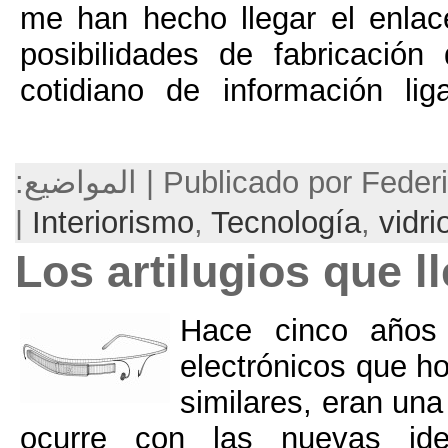
me han hecho llegar 
posibilidades de fab
cotidiano de inform
P | المواضيع:
|
Interiorismo
,
Tecnolo
Los artilugios
Hace cinc
electróni
similares
,
ocurre con las nue