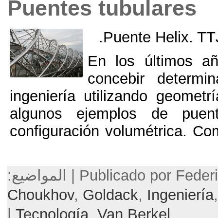
Puentes tubul
.
Puente 
En los úl
concebir
ingeniería utilizando
algunos ejemplos 
configuración volumét
P | المواضيع:
Choukhov
,
Goldack
,
I
|
Tecnología
,
Van Berk