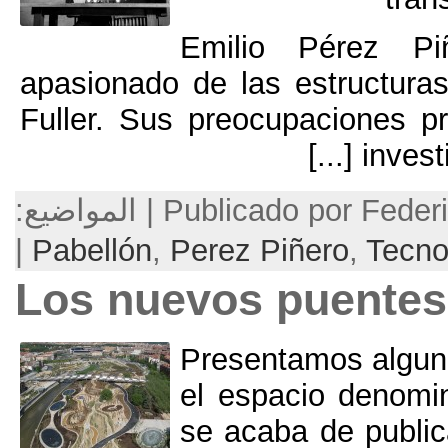
Emilio P
apasionado de las es
Fuller
.
Sus preocupac
[
P | المواضيع:
|
Pabellón
,
Perez Piñe
Los nuevos pu
Presentam
el espaci
se acaba 