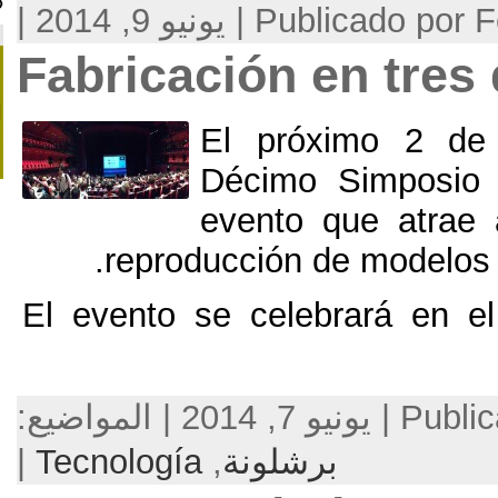
9, 2014 |
Una iniciativa de
Fabricación e
El próxi
Décimo 
evento qu
.
reproducción de 
El evento se celebr
برشلونة
,
Tecnología
|