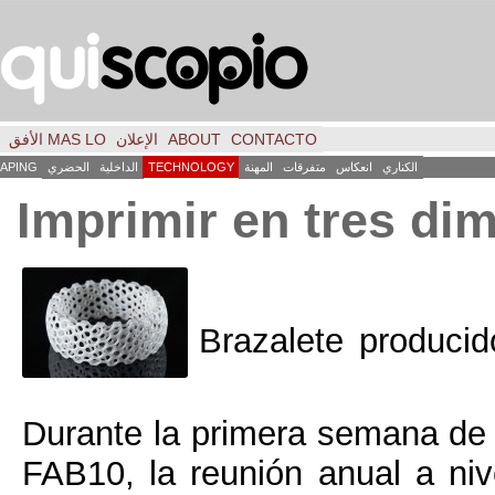
CONTACTO
ABOUT
الإعلان
MAS LO الأفق
فكر
FILE
INICIO
كاس
متفرقات
المهنة
TECHNOLOGY
الداخلية
الحضري
LANDSCAPING
ART
العمارة
Imprimir en t
Brazalete
Durante la primera se
FAB10
,
la reunión a