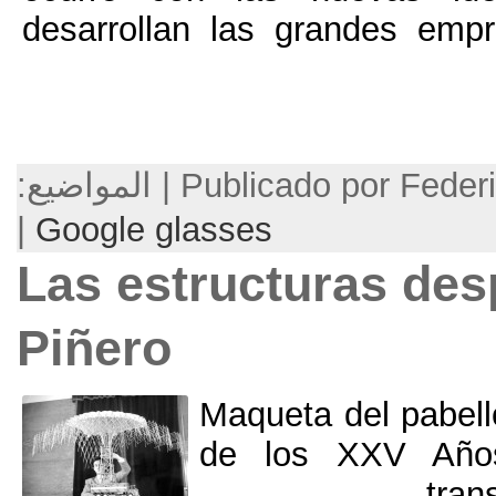
desarrollan las gra
P | المواضيع:
|
Google glasses
Las estructur
Piñero
Maqueta d
de los 