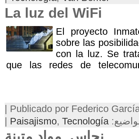
La luz del WiF
El proyec
sobre las 
con la luz
que las redes de t
Publicado por Federico García Barba | September 21, 2013 |
|
Paisajismo
,
Tecnolog
حاس, مواد متينة