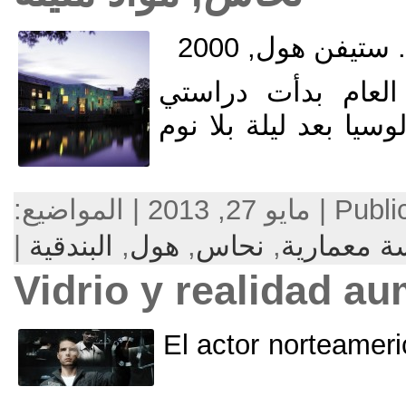
أت دراستي
يلة بلا نوم
,
نحاس
,
هول
,
البندقية
|
Vidrio y real
El actor 