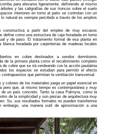
 comba para elevarse ligeramente
,
definiendo al mismo
árboles y las caligrafías de sus troncos sobre el suelo
pacios interiores en torno al patio se controlan con un
 lo natural es siempre percibido a través de los amplios
ión constructiva a partir del empleo de muy escasos
e define como una estructura de caja horadada en torno
sual y de paso
.
El tratamiento formal de esa planta en
a blanca horadada por carpinterías de maderas locales
iertos en cobre destinados a sendos dormitorios
ada de la primera planta como el recubrimiento completo
de cobre que se irá verdeando con la acción paulatina
odos los espacios se estudian para permitir el efecto
 contrapuestos que permitan la ventilación transversal
.
s y colores de los materiales juega un papel esencial en
ua pero que
,
al mismo tiempo es contemporánea y muy
 de un país concreto
.
Tanto la casa Palmyra
,
como la
entro de la simplicidad y son piezas de arquitectura muy
ben
. So,
sus resultados formales no pueden transferirse
in embargo
,
una manera sutil de aproximación a una