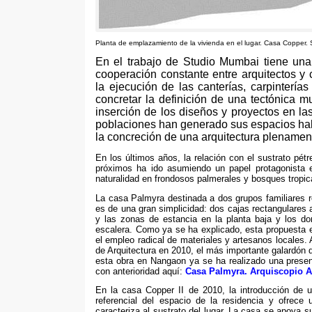
Planta de emplazamiento de la vivienda en el lugar
.
Casa Copper
.
En el trabajo de Studio Mumbai tiene una e
cooperación constante entre arquitectos y 
la ejecución de las canterías
,
carpinterías
concretar la definición de una tectónica m
inserción de los diseños y proyectos en las
poblaciones han generado sus espacios ha
la concreción de una arquitectura plenamen
En los últimos años,
la relación con el sustrato pét
próximos ha ido asumiendo un papel protagonista e
naturalidad en frondosos palmerales y bosques tropica
La casa Palmyra destinada a dos grupos familiares 
es de una gran simplicidad
:
dos cajas rectangulares 
y las zonas de estancia en la planta baja y los d
escalera
.
Como ya se ha explicado
,
esta propuesta 
el empleo radical de materiales y artesanos locales
.
de Arquitectura en
2010,
el más importante galardón d
esta obra en Nangaon ya se ha realizado una prese
con anterioridad aquí
:
Casa Palmyra
.
Arquiscopio A
En la casa Copper II de
2010,
la introducción de 
referencial del espacio de la residencia y ofrece 
caracteriza al sustrato del lugar
.
La casa se apoya su