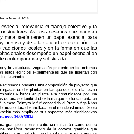
Studio Mumbai
, 2010
special relevancia el trabajo colectivo y la
constructores
.
Así los artesanos que manejan
 y metalistería tienen un papel esencial para
uy precisa y de alta calidad de ejecución
.
La
 tradiciones locales y en la forma en que las
bitacionales desempeña un papel esencial en
te contemporánea y sofisticada
.
reo y la voluptuosa vegetación presente en los entornos
n estos edificios experimentales que se insertan con
les lujuriantes
.
relacionados presenta una composición de proyecto que
alargadas de dos plantas en las que se coloca la cocina
ormitorios y baños en planta alta comunicados por una
es de una sostenibilidad extrema que se fundamenta en
A la casa Palmyra le fué concedido el Premio Aga Khan
e arquitectura desarrollada en el mundo islámico
.
Sobre
ntación más amplia de sus aspectos más significativos
rchivo
, 14/07/2013
.
una gran piedra en su patio central actúa como centro
una metáfora recordatorio de la corteza granítica que
tilmente en contacto con el suelo
,
casi parece emerger