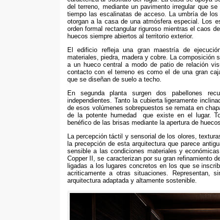
del terreno
,
mediante un pavimento irregular que se
tiempo las escalinatas de acceso
.
La umbría de los 
otorgan a la casa de una atmósfera especial
.
Los es
orden formal rectangular riguroso mientras el caos de
huecos siempre abiertos al territorio exterior
.
El edificio refleja una gran maestría de ejecuc
materiales
,
piedra
,
madera y cobre
.
La composición s
a un hueco central a modo de patio de relación vi
contacto con el terreno es como el de una gran caj
que se diseñan de suelo a techo
.
En segunda planta surgen dos pabellones recub
independientes
.
Tanto la cubierta ligeramente inclin
de esos volúmenes sobrepuestos se remata en chapa 
de la potente humedad
que existe en el lugar
.
T
benéfico de las brisas mediante la apertura de huecos
La percepción táctil y sensorial de los olores
,
textura
la precepción de esta arquitectura que parece antig
sensible a las condiciones materiales y económicas
Copper II
,
se caracterizan por su gran refinamiento d
ligadas a los lugares concretos en los que se inscri
acriticamente a otras situaciones
.
Representan
,
s
arquitectura adaptada y altamente sostenible
.