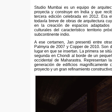
Studio Mumbai es un equipo de arquitect
proyecta y construye en India y que reci
tercera edición celebrada en
2012.
Era e
todavía breve de obras de arquitectura c
en la creación de espacios adaptados a
culturales del característico territorio 
subcontinente indio
.
A ese certamen
,
Jan presentó entre otr
Palmyra de
2007
y Copper de
2010.
Son d
lugar en que se insertan
.
La primera se sitú
segunda en Chondi al borde de un pequeño
occidental de Maharastra
.
Representan la
generación de edificios magníficamente 
proyecto y un gran refinamiento constructiv