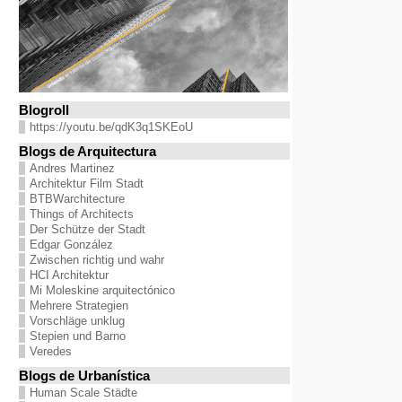
Blogroll
https://youtu.be/qdK3q1SKEoU
Blogs de Arquitectura
Andres Martinez
Architektur Film Stadt
BTBWarchitecture
Things of Architects
Der Schütze der Stadt
Edgar González
Zwischen richtig und wahr
HCI Architektur
Mi Moleskine arquitectónico
Mehrere Strategien
Vorschläge unklug
Stepien und Barno
Veredes
Blogs de Urbanística
Human Scale Städte