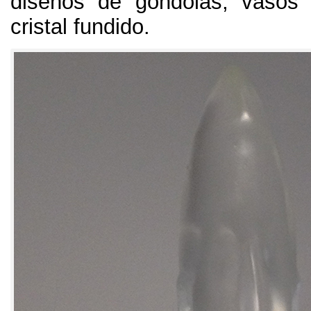
diseños de góndolas
,
vasos 
cristal fundido
.