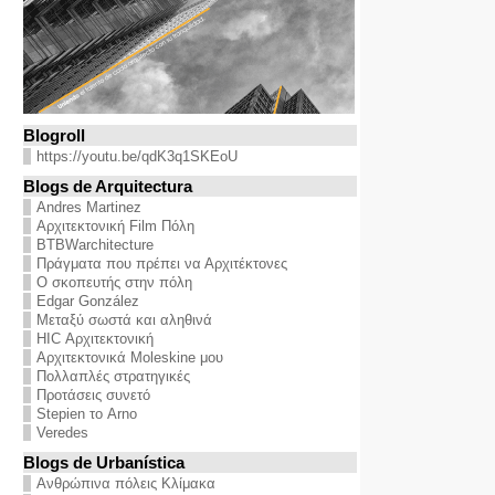
Blogroll
https://youtu.be/qdK3q1SKEoU
Blogs de Arquitectura
Andres Martinez
Αρχιτεκτονική Film Πόλη
BTBWarchitecture
Πράγματα που πρέπει να Αρχιτέκτονες
Ο σκοπευτής στην πόλη
Edgar González
Μεταξύ σωστά και αληθινά
HIC Αρχιτεκτονική
Αρχιτεκτονικά Moleskine μου
Πολλαπλές στρατηγικές
Προτάσεις συνετό
Stepien το Arno
Veredes
Blogs de Urbanística
Ανθρώπινα πόλεις Κλίμακα