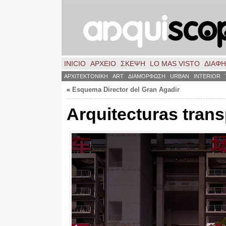
INICIO
ΑΡΧΕΙΟ
ΣΚΈΨΗ
LO MAS VISTO
ΔΙΑΦ
ΑΡΧΙΤΕΚΤΟΝΙΚΗ
ART
ΔΙΑΜΟΡΦΩΣΗ
URBAN
INTERIOR
«
Esquema Director del Gran Agadir
Arquitecturas tran