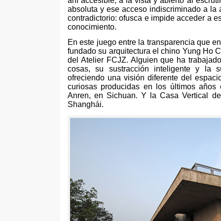
ahí accesible
,
a la vista y abierto al escruti
absoluta y ese acceso indiscriminado a la 
contradictorio
:
ofusca e impide acceder a e
conocimiento
.
En este juego entre la transparencia que e
fundado su arquitectura el chino Yung Ho 
del Atelier FCJZ
.
Alguien que ha trabajado
cosas
,
su sustracción inteligente y la
ofreciendo una visión diferente del espaci
curiosas producidas en los últimos años
Anren
,
en Sichuan
.
Y la Casa Vertical de
Shanghái
.