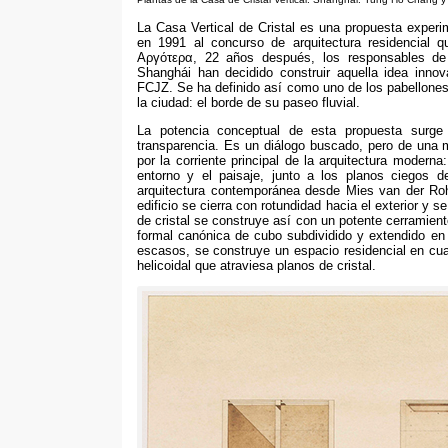
La Casa Vertical de Cristal es una propuesta exper
en
1991
al concurso de arquitectura residencial 
Αργότερα, 22
años después
,
los responsables de
Shanghái han decidido construir aquella idea innov
FCJZ
.
Se ha definido así como uno de los pabellone
la ciudad
:
el borde de su paseo fluvial
.
La potencia conceptual de esta propuesta surge 
transparencia
.
Es un diálogo buscado
,
pero de una 
por la corriente principal de la arquitectura moderna
entorno y el paisaje
,
junto a los planos ciegos d
arquitectura contemporánea desde Mies van der Ro
edificio se cierra con rotundidad hacia el exterior y s
de cristal se construye así con un potente cerramient
formal canónica de cubo subdividido y extendido en l
escasos
,
se construye un espacio residencial en cua
helicoidal que atraviesa planos de cristal
.