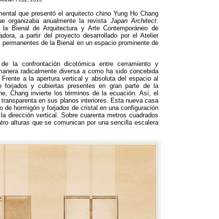
imental que presentó el arquitecto chino Yung Ho Chang
que organizaba anualmente la revista
Japan Architect
.
 la Bienal de Arquitectura y Arte Contemporáneo de
adora
,
a partir del proyecto desarrollado por el Atelier
s permanentes de la Bienal en un espacio prominente de
de la confrontación dicotómica entre cerramiento y
manera radicalmente diversa a como ha sido concebida
:
Frente a la apertura vertical y absoluta del espacio al
e forjados y cubiertas presentes en gran parte de la
he
,
Chang invierte los términos de la ecuación
.
Así
,
el
e transparenta en sus planos interiores
.
Esta nueva casa
o de hormigón y forjados de cristal en una configuración
a dirección vertical
.
Sobre cuarenta metros cuadrados
tro alturas que se comunican por una sencilla escalera