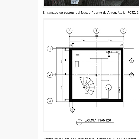
Entramado de soporte del Museo Puente de Anren
.
Atelier FCJZ
, 
Plantas de la Casa de Cristal Vertical
.
Shanghai
.
Yung Ho Chang y 