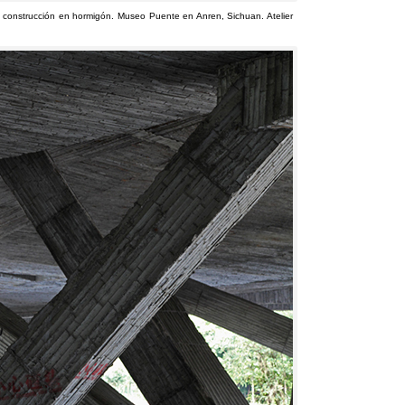
la construcción en hormigón
.
Museo Puente en Anren
,
Sichuan
.
Atelier