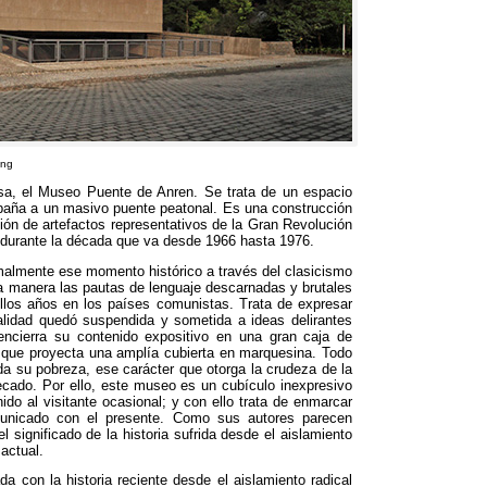
ang
sa
,
el Museo Puente de Anren
.
Se trata de un espacio
paña a un masivo puente peatonal
.
Es una construcción
ión de artefactos representativos de la Gran Revolución
 durante la década que va desde
1966
hasta
1976.
ormalmente ese momento histórico a través del clasicismo
 manera las pautas de lenguaje descarnadas y brutales
ellos años en los países comunistas
.
Trata de expresar
nalidad quedó suspendida y sometida a ideas delirantes
encierra su contenido expositivo en una gran caja de
 y que proyecta una amplía cubierta en marquesina
.
Todo
oda su pobreza
,
ese carácter que otorga la crudeza de la
secado
. Por ello,
este museo es un cubículo inexpresivo
ido al visitante ocasional
;
y con ello trata de enmarcar
unicado con el presente
.
Como sus autores parecen
l significado de la historia sufrida desde el aislamiento
 actual
.
da con la historia reciente desde el aislamiento radical