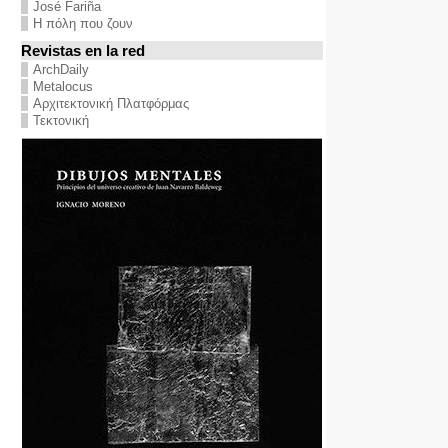
José Fariña
Η πόλη που ζουν
Revistas en la red
ArchDaily
Metalocus
Αρχιτεκτονική Πλατφόρμας
Τεκτονική