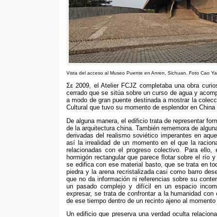
Vista del acceso al Museo Puente en Anren
,
Sichuan
.
Foto Cao Y
Σε 2009,
el Atelier FCJZ completaba una obra curio
cerrado que se sitúa sobre un curso de agua y acom
a modo de gran puente destinada a mostrar la colecc
Cultural que tuvo su momento de esplendor en China
De alguna manera,
el edificio trata de representar f
de la arquitectura china
.
También rememora de alguna
derivadas del realismo soviético imperantes en aqu
así la irrealidad de un momento en el que la racio
relacionadas con el progreso colectivo
.
Para ello
,
hormigón rectangular que parece flotar sobre el río
se edifica con ese material basto
,
que se trata en t
piedra y la arena recristalizada casi como barro de
que no da información ni referencias sobre su conten
un pasado complejo y difícil en un espacio incom
expresar
,
se trata de confrontar a la humanidad con e
de ese tiempo dentro de un recinto ajeno al momento
Un edificio que preserva una verdad oculta relaciona