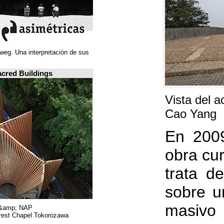
Juan Navarro Baldeweg. Una interpretación de sus
ideas espaciales.
A closer look: Sacred Buildings
Hiroshi Nakamura &amp; NAP.
Sayama Forest Chapel Tokorozawa, اليابان.
RIBA, لندن.