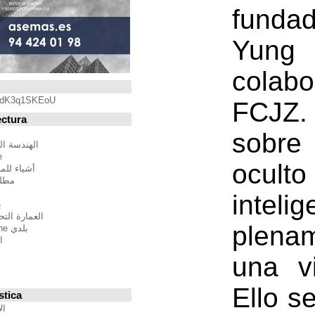
Blogroll
https://youtu.be/qdK3q1SKEoU
Blogs de Arquitectura
أندريس مارتينيز
الهندسة المعمارية فيلم مدينة
BTBWarchitecture
أشياء للمهندسين المعماريين
مطلق النار إلى المدينة
إدغار غونزاليس
بين الصواب وصحيح
العمارة التحالف الدولي للموئل
بلدي Moleskine المعمارية
استراتيجيات متعددة
مقترحات غير حكيم
Stepien أرنو
Veredes
Blogs de Urbanística
الإنسان مقياس مدن