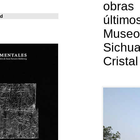
خوسيه فارينا
المدينة المعيشة
Revistas en la red
ArchDaily
Metalocus
العمارة منصة
فن البناء