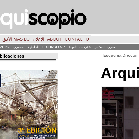
CONTACTO
ABOUT
الإعلان
MAS LO الأفق
فكر
FILE
INICIO
كاس
متفرقات
المهنة
TECHNOLOGY
الداخلية
الحضري
LANDSCAPING
ART
العمارة
Búsqueda de publicaciones