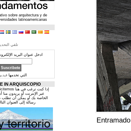
Un espacio colaborativo sobre arquitectura y de
encuentro entre universidades latinoamericanas
ترجمة محتوى
تحرير الترجمة
تلقي التحديثات ARQUISCOPIO
ادخل عنوان البريد الإلكتروني الخاص بك:
التي تخدمها
فيدبورنر
PROMOCIÓNATE IN ARQUISCOPIO
إذا كنت ترغب في هنا publicitemos موقعك, للتسوق
عبر الإنترنت أو يريدون منا أن يقدم اعمال المهنية
الخاصة بك أو يمكن أن تطلب ذلك عن طريق إرسال
رسالة إلى العنوان التالي:
correo@cppa.es