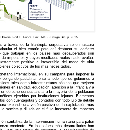
l Cólera
.
Port au Prince
,
Haití
.
MASS Design Group
, 2015
s a través de la filantropía corporativa se enmascara
timular el bien común para así destacar su carácter
ro que trabajan en los países más depauperados son
 de impuestos y cuyos resultados reales nadie evalúa
.
puestamente positivo e irreversible del modo de vida
bienes colectivos de los más necesitados
.
netario Internacional
,
en su campaña para imponer la
o obligando paulatinamente a todo tipo de gobiernos a
úblicos tales como infraestructuras básicas que mejoren
rsiones en sanidad
,
educación
,
atención a la infancia y a
 un derecho consustancial a la mayoría de la población
éficas ejercidas por instituciones lejanas
.
Elementos
ados con cuentagotas y contados con todo lujo de detalle
ra expandir una visión positiva de la explotación más
la sombra y diluida en el flujo incesante de impactos
ón caritativa de la intervención humanitaria para paliar
breza creciente
.
En los países más desarrollados han