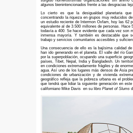
surgido numerosísimas organizaciones sin ánimo 
algunos bienintencionados frente a las desgracias lej
Lo cierto es que la desigualdad planetaria que 
concentrando la riqueza en grupos muy reducidos d
un estudio reciente de Intermon Oxfam
,
hoy las
62
p
equivalente al de
3.500
millones de personas
.
Hace
todavía a
400.
Se hace evidente que cada vez son me
inmensa mayoría
.
Y también es destacable que se
trabajo y servicios comunitarios accesibles y suficien
Una consecuencia de ello es la bajísima calidad d
han ido generando en el planeta
.
El valle del río Ga
por la superpoblación
,
ocupando una superficie geogr
países
,
Tibet
,
Nepal
,
India y Bangladesh
.
Un territo
en condiciones extremadamente frágiles y de enorme
agua
.
Así uno de los lugares más densos de Asia pre
condiciones de urbanización y de vivienda extrema
geográfico refleja que la pobreza urbana es el probl
que tendrá que lidiar la siguiente generación en este 
californiano Mike Davis
en su libro
Planet of Slums
d