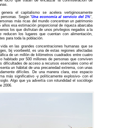
de lucro que tratan de encauzar la conmiseración de
anas
.
genera el capitalismo se acelera vertiginosamente
e personas
.
Según
“
Una economía al servicio del
1%
“,
ersonas más ricas del mundo concentran un patrimonio
5
años esa estimación proporcional de riqueza abarcaba
nos los que disfrutan de unos privilegios negados a la
 reducen los lugares que cuentan con alimentación
,
tes para toda la población
.
e vida en las grandes concentraciones humanas que se
nges
, bij voorbeeld,
es una de estas regiones afectadas
áfica de un millón de kilómetros cuadrados entre cuatro
rio habitado por
500
millones de personas que conviven
s dificultades de acceso a recursos esenciales como el
senta un hábitat de una precariedad extrema
,
con unas
damente difíciles
.
De una manera clara
,
ese espacio
ema más significativo -y políticamente explosivo
-
con el
siglo
.
Algo que ya advertía con rotundidad el sociólogo
e 2006.