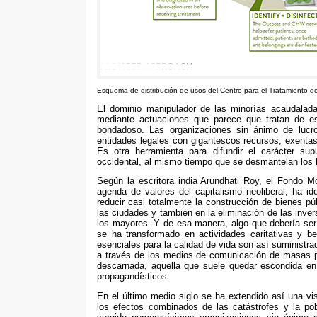
Esquema de distribución de usos del Centro para el Tratamiento de
El dominio manipulador de las minorías acaudalada
mediante actuaciones que parece que tratan de es
bondadoso
.
Las organizaciones sin ánimo de luc
entidades legales con gigantescos recursos
,
exentas
Es otra herramienta para difundir el carácter su
occidental
,
al mismo tiempo que se desmantelan los 
Según la escritora india Arundhati Roy
,
el Fondo Mo
agenda de valores del capitalismo neoliberal
,
ha id
reducir casi totalmente la construcción de bienes p
las ciudades y también en la eliminación de las inve
los mayores
.
Y de esa manera
,
algo que debería ser
se ha transformado en actividades caritativas y ben
esenciales para la calidad de vida son así suministr
a través de los medios de comunicación de masas pa
descarnada
,
aquella que suele quedar escondida en 
propagandísticos
.
En el último medio siglo se ha extendido así una visi
los efectos combinados de las catástrofes y la po