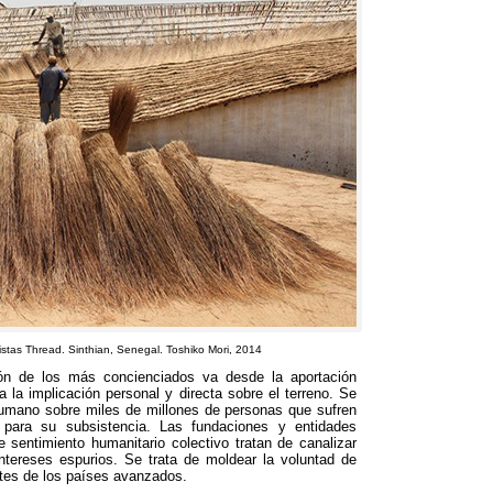
tistas Thread
.
Sinthian
,
Senegal
.
Toshiko Mori
, 2014
ión de los más concienciados va desde la aportación
a la implicación personal y directa sobre el terreno
.
Se
o humano sobre miles de millones de personas que sufren
 para su subsistencia
.
Las fundaciones y entidades
te sentimiento humanitario colectivo tratan de canalizar
ntereses espurios
.
Se trata de moldear la voluntad de
ites de los países avanzados
.