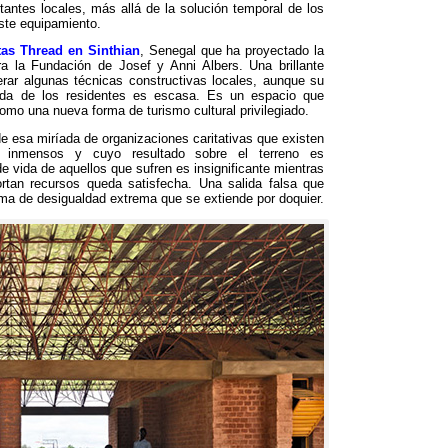
tantes locales
,
más allá de la solución temporal de los
este equipamiento
.
tas Thread en Sinthian
,
Senegal que ha proyectado la
ra la Fundación de Josef y Anni Albers
.
Una brillante
erar algunas técnicas constructivas locales
,
aunque su
ida de los residentes es escasa
.
Es un espacio que
como una nueva forma de turismo cultural privilegiado
.
 de esa miríada de organizaciones caritativas que existen
 inmensos y cuyo resultado sobre el terreno es
de vida de aquellos que sufren es insignificante mientras
ortan recursos queda satisfecha
.
Una salida falsa que
ema de desigualdad extrema que se extiende por doquier
.