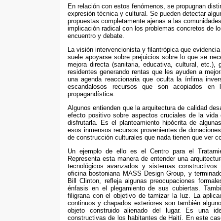
En relación con estos fenómenos
,
se propugnan disti
expresión técnica y cultural
.
Se pueden detectar algu
propuestas completamente ajenas a las comunidades c
implicación radical con los problemas concretos de lo
encuentro y debate
.
La visión intervencionista y filantrópica que evidencia
suele apoyarse sobre prejuicios sobre lo que se nec
mejora directa
(
sanitaria
,
educativa
,
cultural
,
etc.
),
residentes generando rentas que les ayuden a mejor
una agenda reaccionaria que oculta la ínfima inver
escandalosos recursos que son acopiados en l
propagandística
.
Algunos entienden que la arquitectura de calidad de
efecto positivo sobre aspectos cruciales de la vida 
disfrutarla
.
Es el planteamiento hipócrita de algun
esos inmensos recursos provenientes de donaciones 
de construcción culturales que nada tienen que ver co
Un ejemplo de ello es el Centro para el Tratam
Representa esta manera de entender una arquitectura
tecnológicos avanzados y sistemas constructivos 
oficina bostoniana MASS Design Group
,
y terminad
Bill Clinton
,
refleja algunas preocupaciones formal
énfasis en el plegamiento de sus cubiertas
.
Tambi
filigrana con el objetivo de tamizar la luz
.
La aplica
continuos y chapados exteriores son también alguno
objeto construido alienado del lugar
.
Es una ide
constructivas de los habitantes de Haití
.
En este cas