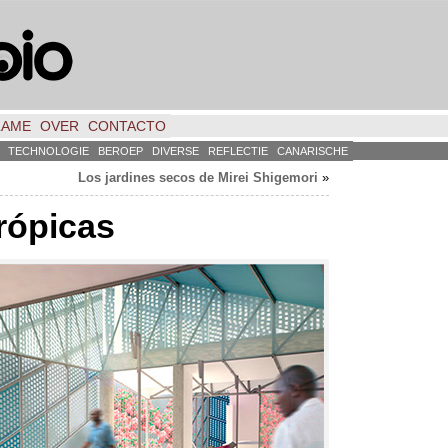
LAME
OVER
CONTACTO
TECHNOLOGIE
BEROEP
DIVERSE
REFLECTIE
CANARISCHE
Los jardines secos de Mirei Shigemori
»
trópicas