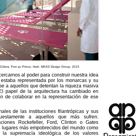
 Cólera
.
Port au Prince
,
Haití
.
MASS Design Group
, 2015
ercarnos al poder para construir nuestra idea
 estaba representada por los monarcas y su
ibe a aquellos que detentan la riqueza masiva
El papel de la arquitectura ha cambiado en
n de colaborar en la representación de ese
les de las instituciones filantrópicas y sus
upuestamente a aquellos que más sufren
.
ciones Rockefeller
,
Ford
,
Clinton o Gates
s lugares más empobrecidos del mundo como
la supremacía ideológica de los valores