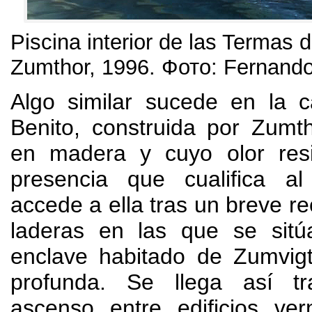
Piscina interior de las Termas 
Zumthor
, 1996. Фото:
Fernando
Algo similar sucede en la c
Benito
,
construida por Zumth
en madera y cuyo olor res
presencia que cualifica al
accede a ella tras un breve re
laderas en las que se sit
enclave habitado de Zumvig
profunda
.
Se llega así tr
ascenso entre edificios ve