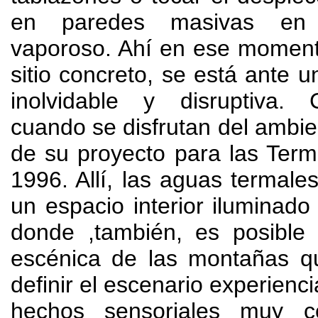
en paredes masivas en
vaporoso
.
Ahí en ese moment
sitio concreto
,
se está ante u
inolvidable y disruptiva
.
cuando se disfrutan del ambi
de su proyecto para las Ter
1996. Allí,
las aguas termale
un espacio interior iluminad
donde
,
también
,
es posible 
escénica de las montañas 
definir el escenario experienci
hechos sensoriales muy c