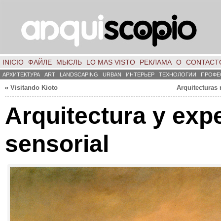
INICIO
ФАЙЛЕ
МЫСЛЬ
LO MAS VISTO
РЕКЛАМА
О
CONTACT
АРХИТЕКТУРА
ART
LANDSCAPING
URBAN
ИНТЕРЬЕР
ТЕХНОЛОГИИ
ПРОФЕ
«
Visitando Kioto
Arquitecturas 
Arquitectura y exp
sensorial