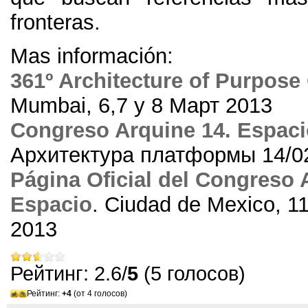
fronteras
.
Mas información:
361
º Architecture of Purpose
Mumbai
, 6,7 y 8 Март 2013
Congreso Arquine
14.
Espaci
Архитектура платформы 14/0
Página Oficial del Congreso 
Espacio
.
Ciudad de Mexico
, 1
2013
Рейтинг: 2.6/
5
(5 голосов)
Рейтинг:
+4
(от 4 голосов)