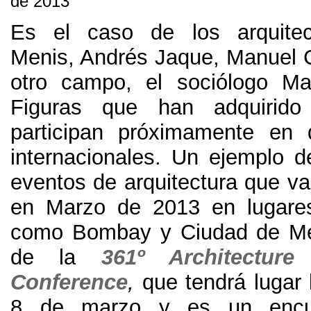
de
2013
Es el caso de los arquite
Menis
,
Andrés Jaque
,
Manuel C
otro campo
,
el sociólogo M
Figuras que han adquirido
participan próximamente en 
internacionales
.
Un ejemplo d
eventos de arquitectura que va
en Marzo de
2013
en lugare
como Bombay y Ciudad de M
de la
361
º Architectur
Conference
,
que tendrá lugar 
8
de marzo y es un encu