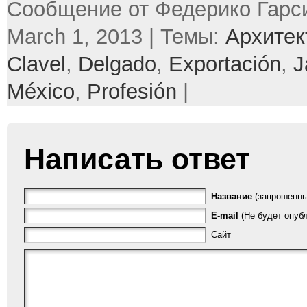
Сообщение от Федерико Гарси
March 1, 2013 | Темы:
Архитек
Clavel
,
Delgado
,
Exportación
,
J
México
,
Profesión
|
Написать ответ
Название
(запрошенны
E-mail
(Не будет опубл
Сайт