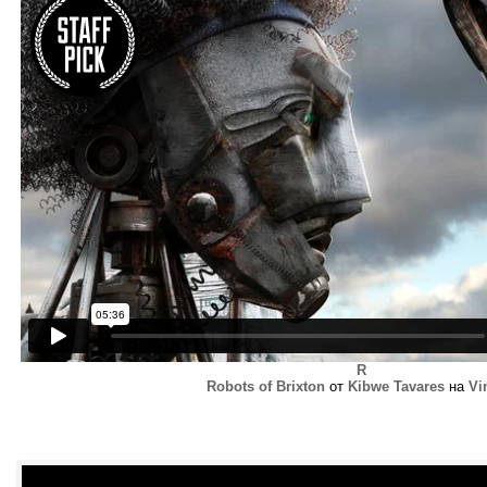
R
Robots of Brixton
от
Kibwe Tavares
на
Vi