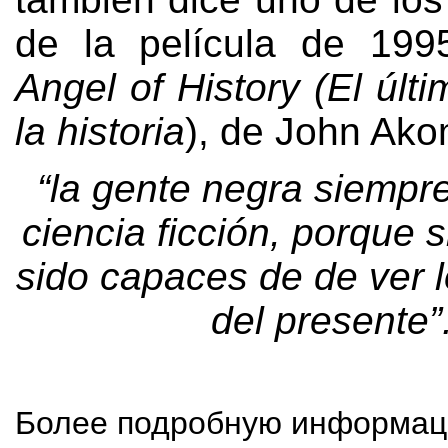
de la película de
19
Angel of History
(
El últ
la historia
),
de John Ako
“
la gente negra siempr
ciencia ficción
,
porque s
sido capaces de de ver 
del presente
”
Более подробную информац