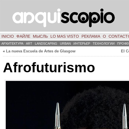
INICIO
ФАЙЛЕ
МЫСЛЬ
LO MAS VISTO
РЕКЛАМА
О
CONTACT
АРХИТЕКТУРА
ART
LANDSCAPING
URBAN
ИНТЕРЬЕР
ТЕХНОЛОГИИ
ПРОФЕ
«
La nueva Escuela de Artes de Glasgow
El C
Afrofuturismo