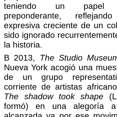
teniendo un papel pr
preponderante
,
reflejan
expresiva creciente de un co
sido ignorado recurrentemente
la historia
.
В 2013,
The Studio Museu
Nueva York acogió una muest
de un grupo representat
corriente de artistas african
The shadow took shape
(
L
formó
)
en una alegoría 
alcanzada ya por ese movimi