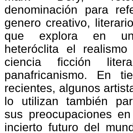
denominación para ref
genero creativo
,
literari
que explora en un
heteróclita el realism
ciencia ficción lite
panafricanismo
.
En ti
recientes
,
algunos artist
lo utilizan también pa
sus preocupaciones en 
incierto futuro del mun