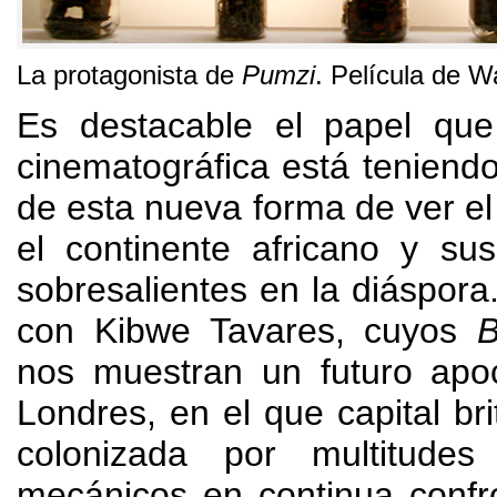
La protagonista de
Pumzi
.
Película de W
Es destacable el papel que
cinematográfica está teniend
de esta nueva forma de ver 
el continente africano y su
sobresalientes en la diáspora
con Kibwe Tavares
,
cuyos
B
nos muestran un futuro apoc
Londres
,
en el que capital br
colonizada por multitudes
mecánicos en continua confr