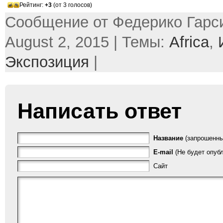
Рейтинг:
+3
(от 3 голосов)
Сообщение от Федерико Гарси
August 2, 2015 | Темы:
Africa
,
Экспозиция
|
Написать ответ
Название
(запрошенны
E-mail
(Не будет опубл
Сайт