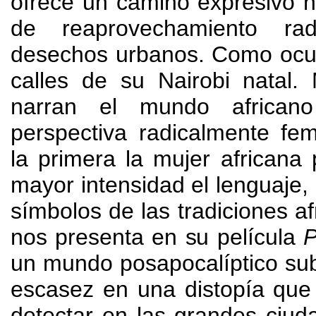
ofrece un camino expresivo h
de reaprovechamiento ra
desechos urbanos
.
Como ocur
calles de su Nairobi natal
.
narran el mundo african
perspectiva radicalmente fe
la primera la mujer africana
mayor intensidad el lenguaje
,
símbolos de las tradiciones af
nos presenta en su película
P
un mundo posapocalíptico sub
escasez en una distopía que
detectar en las grandes ciud