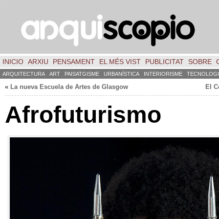
INICIO
ARXIU
PENSAMENT
EL MÉS VIST
PUBLICITAT
SOBRE
ARQUITECTURA
ART
PAISATGISME
URBANÍSTICA
INTERIORISME
TECNOLOGI
«
La nueva Escuela de Artes de Glasgow
El C
Afrofuturismo