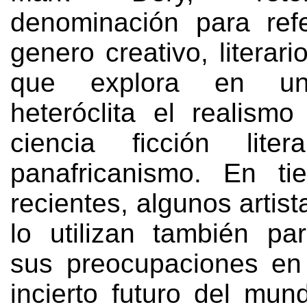
denominación para ref
genero creativo
,
literari
que explora en un
heteróclita el realism
ciencia ficción lite
panafricanismo
.
En ti
recientes
,
algunos artist
lo utilizan también pa
sus preocupaciones en 
incierto futuro del mun