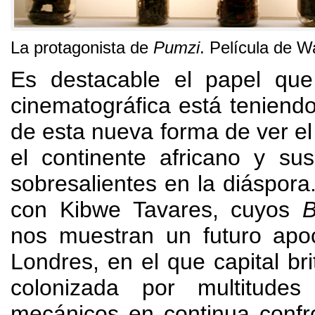
La protagonista de
Pumzi
.
Película de W
Es destacable el papel que
cinematográfica está teniend
de esta nueva forma de ver 
el continente africano y su
sobresalientes en la diáspora
con Kibwe Tavares
,
cuyos
B
nos muestran un futuro apoc
Londres
,
en el que capital br
colonizada por multitudes
mecánicos en continua confr