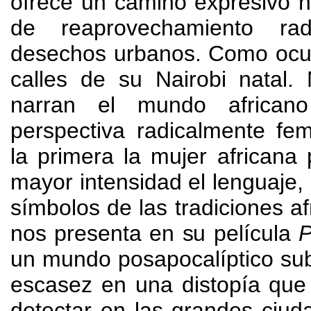
ofrece un camino expresivo h
de reaprovechamiento ra
desechos urbanos
.
Como ocur
calles de su Nairobi natal
.
narran el mundo african
perspectiva radicalmente fe
la primera la mujer africana
mayor intensidad el lenguaje
,
símbolos de las tradiciones af
nos presenta en su película
P
un mundo posapocalíptico sub
escasez en una distopía que
detectar en las grandes ciud