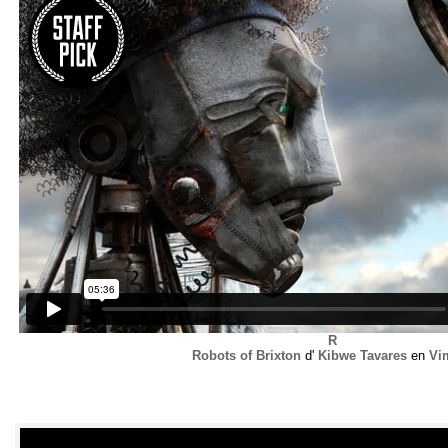
R
Robots of Brixton
d'
Kibwe Tavares
en
Vi