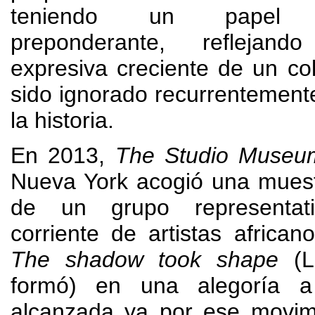
teniendo un papel pr
preponderante
,
reflejan
expresiva creciente de un co
sido ignorado recurrentemente
la historia
.
En 2013,
The Studio Museu
Nueva York acogió una muest
de un grupo representat
corriente de artistas african
The shadow took shape
(
L
formó
)
en una alegoría 
alcanzada ya por ese movimi