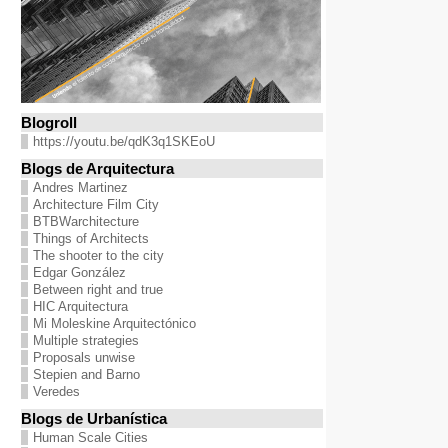
Blogroll
https://youtu.be/qdK3q1SKEoU
Blogs de Arquitectura
Andres Martinez
Architecture Film City
BTBWarchitecture
Things of Architects
The shooter to the city
Edgar González
Between right and true
HIC Arquitectura
Mi Moleskine Arquitectónico
Multiple strategies
Proposals unwise
Stepien and Barno
Veredes
Blogs de Urbanística
Human Scale Cities