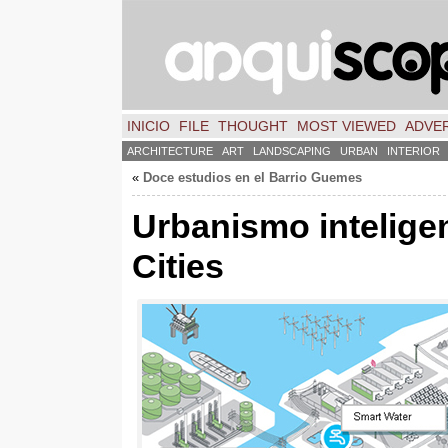
INICIO
FILE
THOUGHT
MOST VIEWED
ADVER
ARCHITECTURE
ART
LANDSCAPING
URBAN
INTERIOR
«
Doce estudios en el Barrio Guemes
Urbanismo inteligen
Cities