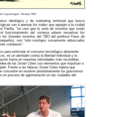
nz de Copenhagen
.
Revista TBO
erzo ideológico y de marketing territorial que busca
ógicas van a atenuar los males que aquejan a la ciudad
sé Fariña
,
“
no creo que la serie de inventos que están
 el funcionamiento del sistema urbano resuelvan los
 los
Grandes inventos del TBO del profesor Franz de
 pequeños
,
son
“
solo
montajes sumamente rebuscados
nte cotidianos
”
.
co para estimular el consumo tecnológico altamente
icos
,
es un atentado contra la libertad individual y la
gación hasta en nuestras intimidades más recónditas
.
idea de las
Smart Cities
son elementos que impulsan a
pido
.
Frente a las falaces
Smart Cities
habría que
 concentre en resolver prioritariamente los gravísimos
ón en proceso de aglomeración en las ciudades del