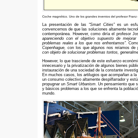
Coche magnético
.
Uno de los grandes inventos del profesor Fra
La presentación de las
“
Smart Cities
”
es un esfu
convencernos de que las soluciones altamente tecnol
contemporánea
. However,
como diría el profesor Jo
apareciendo con el objetivo supuesto de mejorar
problemas reales a los que nos enfrentamos
”.
Como
Copenhague
,
con los que algunos nos reíamos de
con objeto de solucionar problemas tontos
,
generalme
However,
lo que trasciende de este esfuerzo económi
innecesario y la privatización de algunos bienes públ
instauración de una sociedad de la constante investi
En muchos casos
,
los artilugios que acompañan a la 
un consumo colectivo altamente despilfarrador y estú
propugnar un
Smart Urbanism
.
Un pensamiento que se
y básicos problemas a los que se enfrenta la poblaci
mundo
.