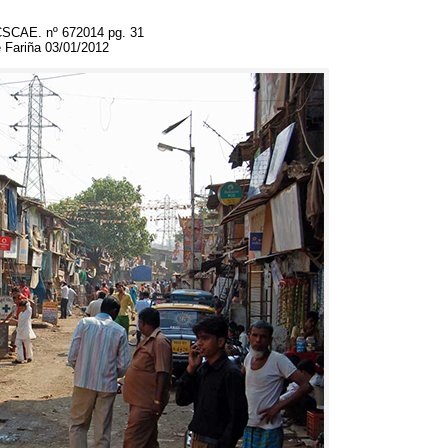
 CSCAE
.
nº
672014
pg
. 31
 Fariña
03/01/2012