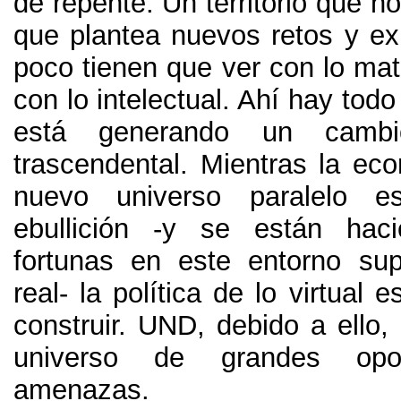
de repente
.
Un territorio que n
que plantea nuevos retos y ex
poco tienen que ver con lo mate
con lo intelectual
.
Ahí hay tod
está generando un cambi
trascendental
.
Mientras la ec
nuevo universo paralelo e
ebullición -y se están hac
fortunas en este entorno su
real
-
la política de lo virtual 
construir
. UND,
debido a ello
,
universo de grandes opo
amenazas
.