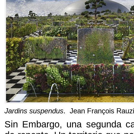
Jardins suspendus
.
Jean François Rauzi
Sin Embargo,
una segunda ca