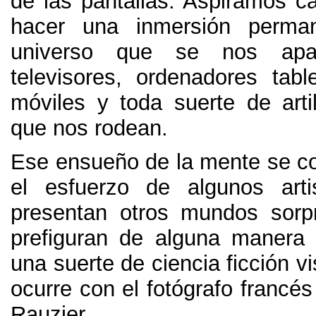
de las pantallas
.
Aspiramos c
hacer una inmersión perma
universo que se nos apa
televisores
,
ordenadores tabl
móviles y toda suerte de artil
que nos rodean
.
Ese ensueño de la mente se c
el esfuerzo de algunos art
presentan otros mundos sorp
prefiguran de alguna manera 
una suerte de ciencia ficción vi
ocurre con el fotógrafo francé
Rauzier
.