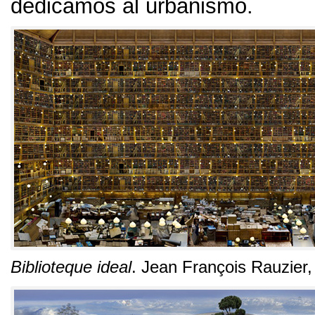
dedicamos al urbanismo
.
Biblioteque ideal
.
Jean François Rauzier
,