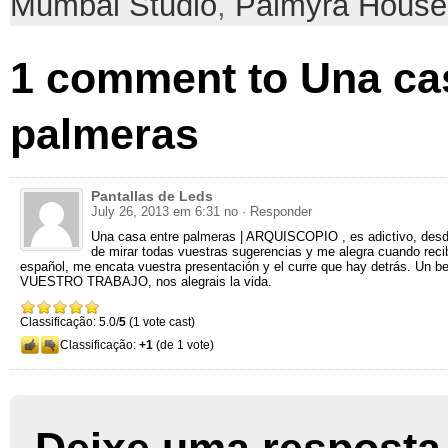
Mumbai Studio
,
Palmyra House
1
comment to Una ca
palmeras
Pantallas de Leds
July 26, 2013 em 6:31 no
· Responder
Una casa entre palmeras | ARQUISCOPIO ,
es adictivo
,
desd
de mirar todas vuestras sugerencias y me alegra cuando rec
español
,
me encata vuestra presentación y el curre que hay detrás
.
Un be
VUESTRO TRABAJO
,
nos alegrais la vida
.
Classificação: 5.0/
5
(1 vote cast)
Classificação:
+1
(de 1 vote)