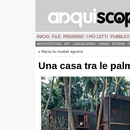
INICIO
FILE
PENSIERO
I PIÙ LETTI
PUBBLICIT
ARCHITETTURA
ART
LANDSCAPING
URBAN
INTERNI
T
«
Hacia la ciudad agraria
Una casa tra le pal