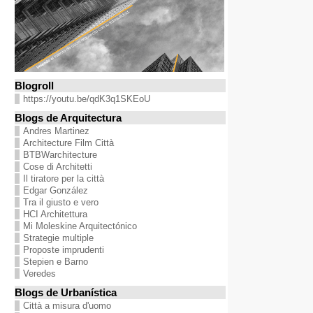
Blogroll
https://youtu.be/qdK3q1SKEoU
Blogs de Arquitectura
Andres Martinez
Architecture Film Città
BTBWarchitecture
Cose di Architetti
Il tiratore per la città
Edgar González
Tra il giusto e vero
HCI Architettura
Mi Moleskine Arquitectónico
Strategie multiple
Proposte imprudenti
Stepien e Barno
Veredes
Blogs de Urbanística
Città a misura d'uomo