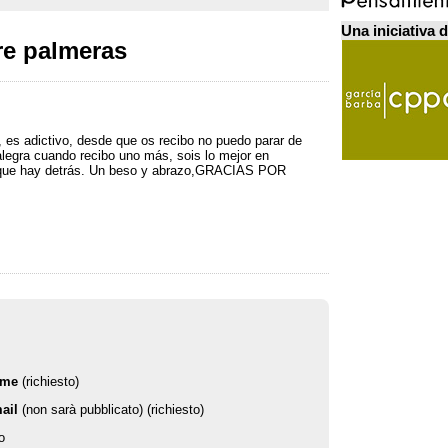
Una iniciativa 
re palmeras
,
es adictivo
,
desde que os recibo no puedo parar de
alegra cuando recibo uno más
,
sois lo mejor en
que hay detrás
.
Un beso y abrazo
,
GRACIAS POR
ome
(richiesto)
ail
(non sarà pubblicato) (richiesto)
o