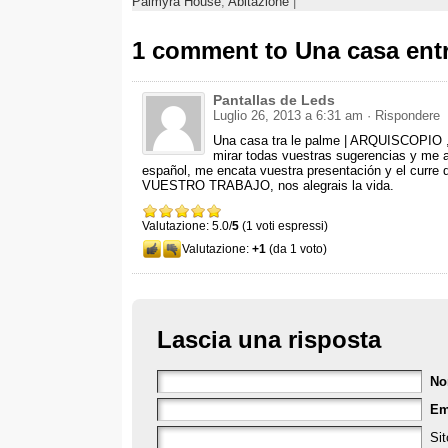
Palmyra House
,
Abitazione
|
1
comment to Una casa ent
Pantallas de Leds
Luglio 26, 2013 a 6:31
am
· Rispondere
Una casa tra le palme | ARQUISCOPIO 
mirar todas vuestras sugerencias y me 
español
,
me encata vuestra presentación y el curre 
VUESTRO TRABAJO
,
nos alegrais la vida
.
Valutazione: 5.0/
5
(1 voti espressi)
Valutazione:
+1
(da 1 voto)
Lascia una risposta
N
Em
Sit