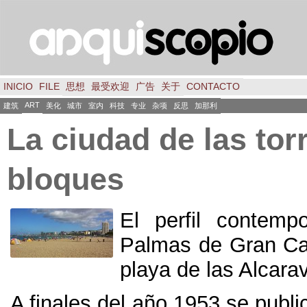
INICIO
FILE
思想
最受欢迎
广告
关于
CONTACTO
ART
建筑
美化
城市
室内
科技
专业
杂项
反思
加那利
La ciudad de las tor
bloques
El perfil contemp
Palmas de Gran Ca
playa de las Alcara
A finales del año
1953
se publi