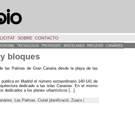
LICITAT
SOBRE
CONTACTO
RIORISME
TECNOLOGIA
PROFESSIÓ
MISCELANEA
REFLEXIÓ
CANÀRIES
 y bloques
 de las Palmas de Gran Canaria desde la playa de las
 publica en Madrid el número extraordinario 140-141 de
rquitectura dedicado a las islas Canarias.
En el mismo
los dedicados a los planes urbanísticos
[...]
anàries
,
Las Palmas
,
Ciutat planificació
,
Zuazo
|