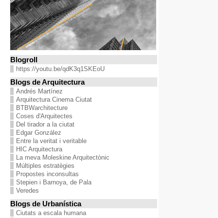
Blogroll
https://youtu.be/qdK3q1SKEoU
Blogs de Arquitectura
Andrés Martínez
Arquitectura Cinema Ciutat
BTBWarchitecture
Coses d'Arquitectes
Del tirador a la ciutat
Edgar González
Entre la veritat i veritable
HIC Arquitectura
La meva Moleskine Arquitectònic
Múltiples estratègies
Propostes inconsultas
Stepien i Barnoya, de Pala
Veredes
Blogs de Urbanística
Ciutats a escala humana