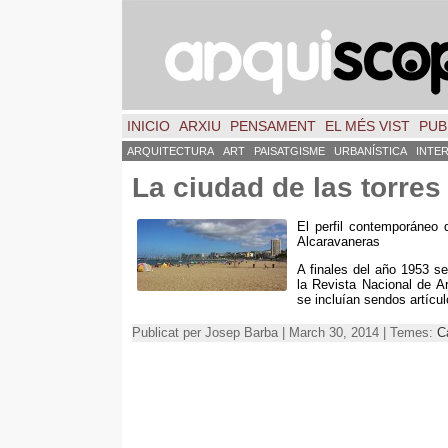
INICIO
ARXIU
PENSAMENT
EL MÉS VIST
PUB
ARQUITECTURA
ART
PAISATGISME
URBANÍSTICA
INTE
La ciudad de las torres
El perfil contemporáneo
Alcaravaneras
A finales del año 1953 se
la Revista Nacional de A
se incluían sendos artícu
Publicat per Josep Barba | March 30, 2014 | Temes:
C