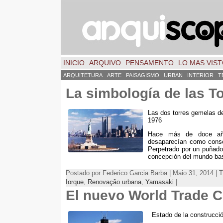
INICIO
ARQUIVO
PENSAMENTO
LO MAS VIS
ARQUITETURA
ARTE
PAISAGISMO
URBAN
INTERIOR
T
La simbología de las T
Las dos torres gemelas d
1976
Hace más de doce a
desaparecían como conse
Perpetrado por un puñado
concepción del mundo ba
Postado por Federico Garcia Barba | Maio 31, 2014 | 
Iorque
,
Renovação urbana
,
Yamasaki
|
El nuevo World Trade C
Estado de la construcció