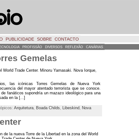
TO
PUBLICIDADE
SOBRE
CONTACTO
ECNOLOGIA
PROFISSÃO
DIVERSOS
REFLEXÃO
CANÁRIAS
orres Gemelas
el World Trade Center
.
Minoru Yamasaki
. Nova Iorque,
ños
,
las icónicas Torres Gemelas de Nueva York
cuencia del mayor atentado terrorista que se conoce
.
 de fanáticos supondría un mazazo ideológico para una
sada en la
[...]
Tópicos:
Arquitetura
,
Boada Childs
,
Libeskind
,
Nova
enter
n de la nueva Torre de la Libertad en la zona del World
Trade Center de Nueva York