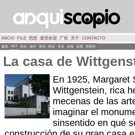
INICIO
FILE
思想
最受欢迎
广告
关于
CONTACTO
ART
建筑
美化
城市
室内
科技
专业
杂项
反思
加那利
La casa de Wittgens
En 1925,
Margaret 
Wittgenstein
,
rica h
mecenas de las art
imaginar el monume
sinsentido en qué se
construcción de su gran casa 