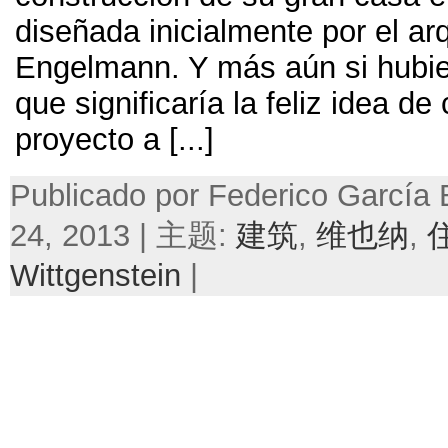
diseñada inicialmente por el ar
Engelmann
.
Y más aún si hubie
que significaría la feliz idea de
proyecto a
[...]
Publicado por Federico García
24, 2013 | 主题:
建筑
,
维也纳
,
Wittgenstein
|