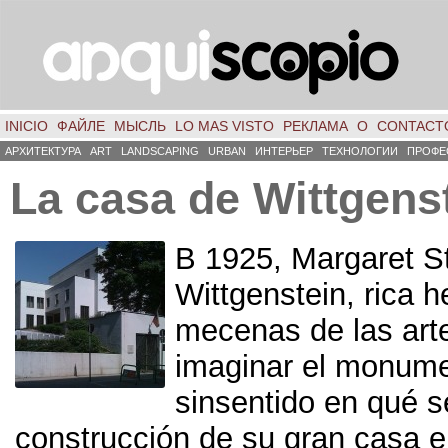
INICIO
ФАЙЛЕ
МЫСЛЬ
LO MAS VISTO
РЕКЛАМА
О
CONTACT
АРХИТЕКТУРА
ART
LANDSCAPING
URBAN
ИНТЕРЬЕР
ТЕХНОЛОГИИ
ПРОФЕ
La casa de Wittgens
В 1925, Margaret S
Wittgenstein, rica h
mecenas de las arte
imaginar el monume
sinsentido en qué se
construcción de su gran casa 