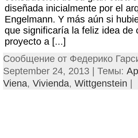
diseñada inicialmente por el ar
Engelmann.
Y más aún si hubie
que significaría la feliz idea de
proyecto a
[...]
Сообщение от Федерико Гарси
September 24, 2013 | Темы:
Ар
Viena
,
Vivienda
,
Wittgenstein
|