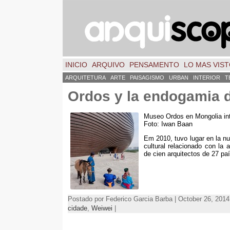
INICIO
ARQUIVO
PENSAMENTO
LO MAS VIS
ARQUITETURA
ARTE
PAISAGISMO
URBAN
INTERIOR
T
Ordos y la endogamia d
Museo Ordos en Mongolia int
Foto:
Iwan Baan
Em 2010,
tuvo lugar en la 
cultural relacionado con la a
de cien arquitectos de
27
paí
Postado por Federico Garcia Barba | October 26, 2014
cidade
,
Weiwei
|