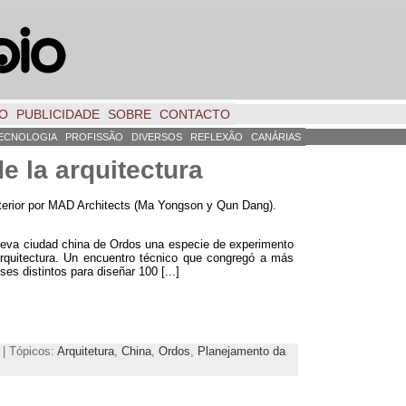
TO
PUBLICIDADE
SOBRE
CONTACTO
ECNOLOGIA
PROFISSÃO
DIVERSOS
REFLEXÃO
CANÁRIAS
e la arquitectura
erior por MAD Architects
(
Ma Yongson y Qun Dang
).
nueva ciudad china de Ordos una especie de experimento
rquitectura
.
Un encuentro técnico que congregó a más
ses distintos para diseñar
100 [...]
 | Tópicos:
Arquitetura
,
China
,
Ordos
,
Planejamento da