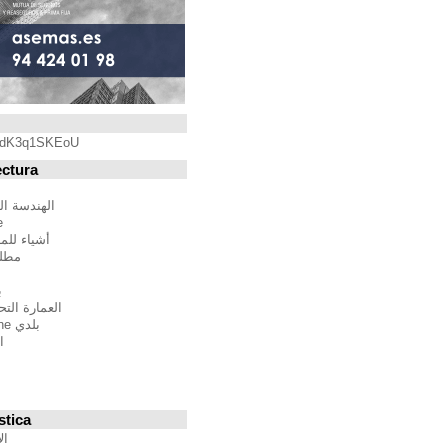
Blogroll
https://youtu.be/qdK3q1SKEoU
Blogs de Arquitectura
أندريس مارتينيز
الهندسة المعمارية فيلم مدينة
BTBWarchitecture
أشياء للمهندسين المعماريين
مطلق النار إلى المدينة
إدغار غونزاليس
بين الصواب وصحيح
العمارة التحالف الدولي للموئل
بلدي Moleskine المعمارية
استراتيجيات متعددة
مقترحات غير حكيم
Stepien أرنو
Veredes
Blogs de Urbanística
الإنسان مقياس مدن