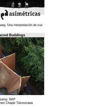
Juan Navarro Baldeweg. Una interpretación de sus
ideas espaciales.
A closer look: Sacred Buildings
Hiroshi Nakamura &amp; NAP.
Sayama Forest Chapel Tokorozawa, اليابان.
RIBA, لندن.