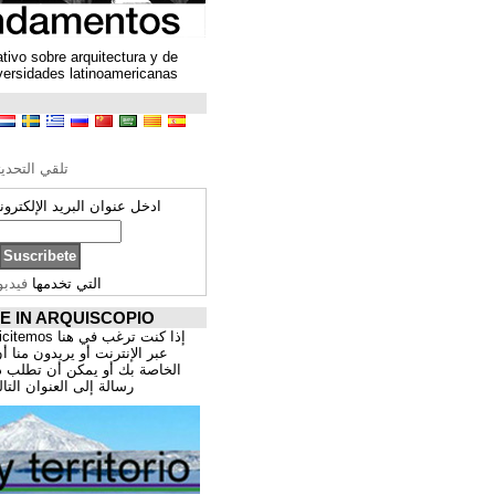
Un espacio colaborativo sobre arquitectura y de
encuentro entre universidades latinoamericanas
ترجمة محتوى
تحرير الترجمة
تلقي التحديثات ARQUISCOPIO
ادخل عنوان البريد الإلكتروني الخاص بك:
التي تخدمها
فيدبورنر
PROMOCIÓNATE IN ARQUISCOPIO
إذا كنت ترغب في هنا publicitemos موقعك, للتسوق
عبر الإنترنت أو يريدون منا أن يقدم اعمال المهنية
الخاصة بك أو يمكن أن تطلب ذلك عن طريق إرسال
رسالة إلى العنوان التالي:
correo@cppa.es