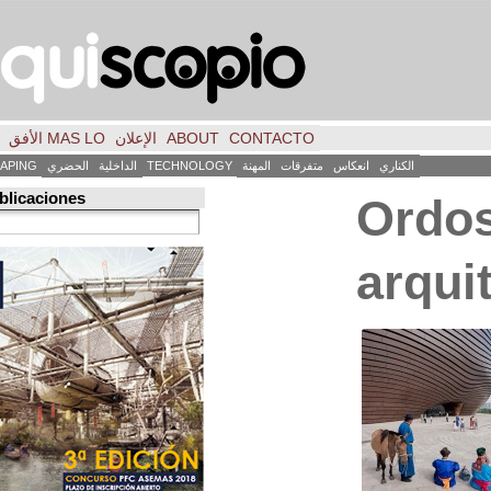
CONTACTO
ABOUT
الإعلان
MAS LO الأفق
فكر
FILE
INICIO
كاس
متفرقات
المهنة
TECHNOLOGY
الداخلية
الحضري
LANDSCAPING
ART
العمارة
Búsqueda de publicaciones