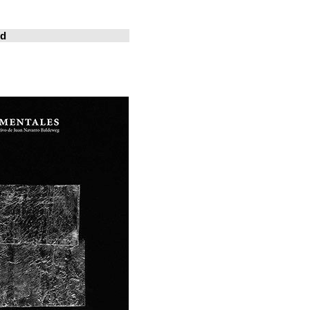
خوسيه فارينا
المدينة المعيشة
Revistas en la red
ArchDaily
Metalocus
العمارة منصة
فن البناء