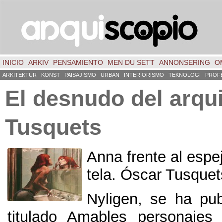
INICIO
ARKIV
PENSAMIENTO
MEN DU SETT
ANNONSERING
O
ARKITEKTUR
KONST
PAISAJISMO
URBAN
INTERIORISMO
TEKNOLOGI
PROF
El desnudo del arqu
Tusquets
Anna frente al espe
tela
.
Óscar Tusquet
Nyligen,
se ha publ
titulado Amables personajes 