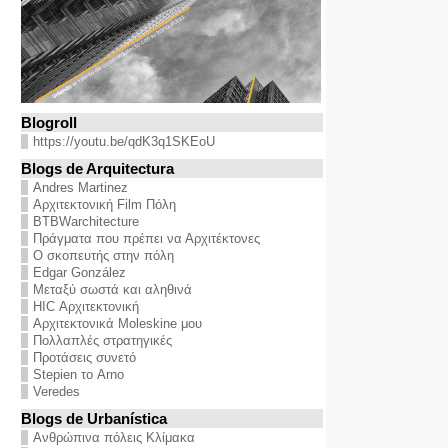
Blogroll
https://youtu.be/qdK3q1SKEoU
Blogs de Arquitectura
Andres Martinez
Αρχιτεκτονική Film Πόλη
BTBWarchitecture
Πράγματα που πρέπει να Αρχιτέκτονες
Ο σκοπευτής στην πόλη
Edgar González
Μεταξύ σωστά και αληθινά
HIC Αρχιτεκτονική
Αρχιτεκτονικά Moleskine μου
Πολλαπλές στρατηγικές
Προτάσεις συνετό
Stepien το Arno
Veredes
Blogs de Urbanística
Ανθρώπινα πόλεις Κλίμακα