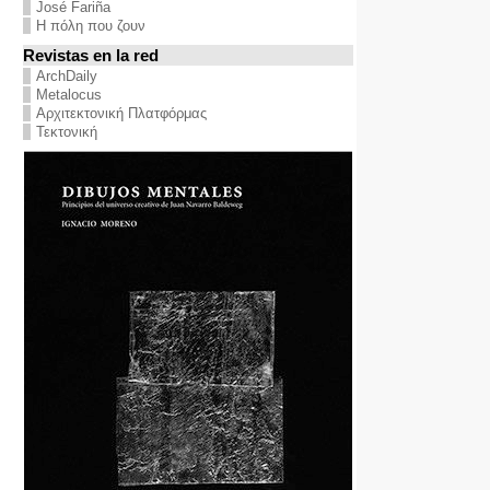
José Fariña
Η πόλη που ζουν
Revistas en la red
ArchDaily
Metalocus
Αρχιτεκτονική Πλατφόρμας
Τεκτονική