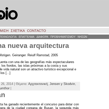
ΗΜΙΣΗ
ΣΧΕΤΙΚΑ
CONTACTO
ΤΕΧΝΟΛΟΓΙΑ
ΕΠΑΓΓΕΛΜΑ
ΔΙΑΦΟΡΑ
ΠΡΟΒΛΗΜΑΤΙΣΜΟΥ
ΝΗΣΩΝ
na nueva arquitectura
llstigen
.
Geiranger
.
Reiulf Ramstad
, 2005
uenta con una de las geografías más espectaculares
,
los fiordos
,
las islas próximas a la costa y sus
de vida natural son un atractivo turístico excepcional e
,
los
[...]
 26, 2014 | Θέματα:
Αρχιτεκτονική
,
Jensen y Skodvin
,
umthor
|
an
ta ha ganado recientemente el concurso para dotar con
Opera de la ciudad coreana de Busan
,
la segunda más