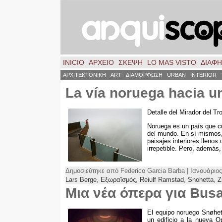
INICIO
ΑΡΧΕΙΟ
ΣΚΈΨΗ
LO MAS VISTO
ΔΙΑΦ
ΑΡΧΙΤΕΚΤΟΝΙΚΗ
ART
ΔΙΑΜΟΡΦΩΣΗ
URBAN
INTERIOR
La vía noruega hacia u
Detalle del Mirador del Tro
Noruega es un país que c
del mundo
.
En sí mismos
paisajes interiores llenos 
irrepetible
.
Pero
,
además
Δημοσιεύτηκε από Federico Garcia Barba | Ιανουάριος
Lars Berge
,
Εξωραϊσμός
,
Reiulf Ramstad
,
Snohetta
,
Z
Μια νέα όπερα για Bus
El equipo noruego Snøhet
un edificio a la nueva 