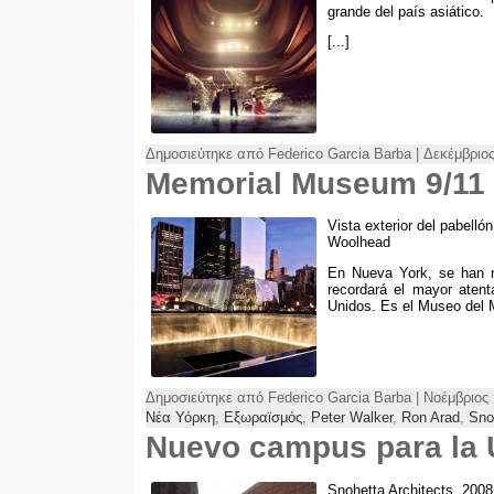
grande del país asiático
.
[...]
Δημοσιεύτηκε από Federico Garcia Barba | Δεκέμβριος
Memorial Museum 9/11
Vista exterior del pabelló
Woolhead
En Nueva York
,
se han r
recordará el mayor atent
Unidos
.
Es el Museo del 
Δημοσιεύτηκε από Federico Garcia Barba | Νοέμβριος 
Νέα Υόρκη
,
Εξωραϊσμός
,
Peter Walker
,
Ron Arad
,
Sno
Nuevo campus para la 
Snohetta Architects. 2008