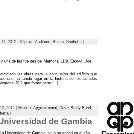
 11, 2012 | Θέματα:
Auditorio
,
Busan
,
Snohetta
|
n y una de las fuentes del Memorial
11/9. Εικόνα:
Joe
einiciado las obras para la conclusión del edificio que
ado que ha tenido lugar en la historia de los Estados
Memorial
9/11
que forma parte
[...]
16, 2012 | Θέματα:
Αρχιτεκτονική
,
Davis Brody Bond
,
hetta
|
Universidad de Gambia
La Universidad de Gambia inició su andadura el año