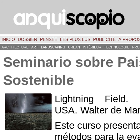
INICIO
DOSSIER
PENSÉE
LES PLUS LUS
PUBLICITÉ
À PROPO
ARCHITECTURE
ART
LANDSCAPING
URBAN
INTÉRIEUR
TECHNOLOGIE
PRO
Seminario sobre Pa
Sostenible
Lightning Field
.
USA
.
Walter de Mar
Este curso presenta
métodos para la eva