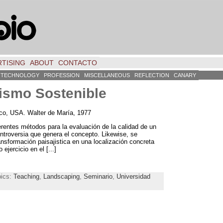
TISING
ABOUT
CONTACTO
TECHNOLOGY
PROFESSION
MISCELLANEOUS
REFLECTION
CANARY
ismo Sostenible
co
,
USA
.
Walter de María
, 1977
erentes métodos para la evaluación de la calidad de un
controversia que genera el concepto
. Likewise,
se
ansformación paisajistica en una localización concreta
 ejercicio en el
[...]
pics:
Teaching
,
Landscaping
,
Seminario
,
Universidad