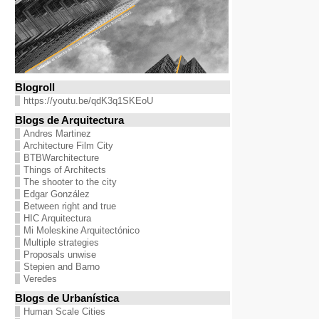
Blogroll
https://youtu.be/qdK3q1SKEoU
Blogs de Arquitectura
Andres Martinez
Architecture Film City
BTBWarchitecture
Things of Architects
The shooter to the city
Edgar González
Between right and true
HIC Arquitectura
Mi Moleskine Arquitectónico
Multiple strategies
Proposals unwise
Stepien and Barno
Veredes
Blogs de Urbanística
Human Scale Cities