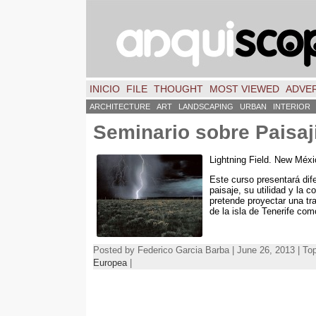
INICIO
FILE
THOUGHT
MOST VIEWED
ADVER
ARCHITECTURE
ART
LANDSCAPING
URBAN
INTERIOR
Seminario sobre Paisaj
Lightning Field
.
New Méxi
Este curso presentará dif
paisaje
,
su utilidad y la 
pretende proyectar una tr
de la isla de Tenerife como
Posted by Federico Garcia Barba | June 26, 2013 | To
Europea
|