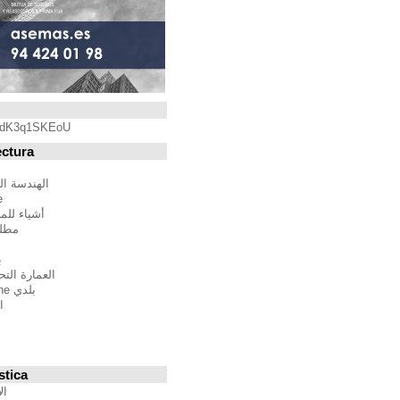
Blogroll
https://youtu.be/qdK3q1SKEoU
Blogs de Arquitectura
أندريس مارتينيز
الهندسة المعمارية فيلم مدينة
BTBWarchitecture
أشياء للمهندسين المعماريين
مطلق النار إلى المدينة
إدغار غونزاليس
بين الصواب وصحيح
العمارة التحالف الدولي للموئل
بلدي Moleskine المعمارية
استراتيجيات متعددة
مقترحات غير حكيم
Stepien أرنو
Veredes
Blogs de Urbanística
الإنسان مقياس مدن