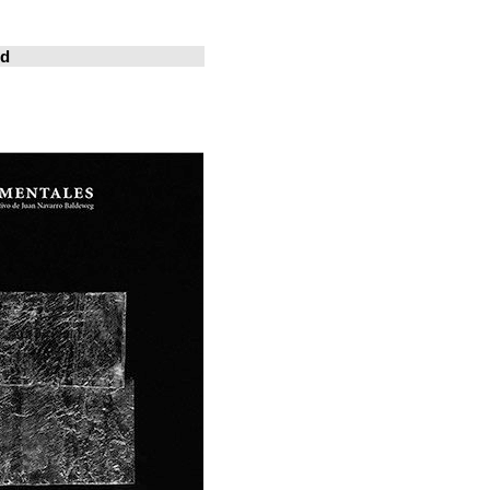
خوسيه فارينا
المدينة المعيشة
Revistas en la red
ArchDaily
Metalocus
العمارة منصة
فن البناء