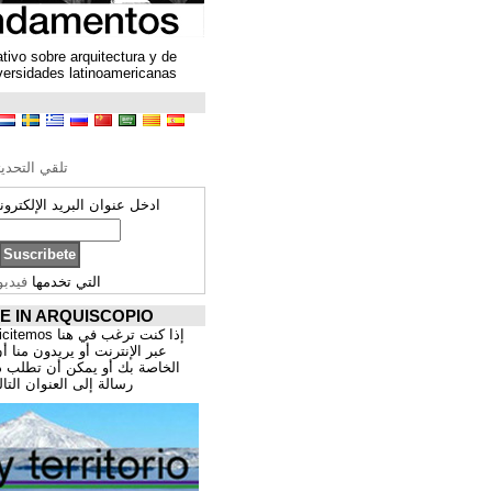
Un espacio colaborativo sobre arquitectura y de
encuentro entre universidades latinoamericanas
ترجمة محتوى
تحرير الترجمة
تلقي التحديثات ARQUISCOPIO
ادخل عنوان البريد الإلكتروني الخاص بك:
التي تخدمها
فيدبورنر
PROMOCIÓNATE IN ARQUISCOPIO
إذا كنت ترغب في هنا publicitemos موقعك, للتسوق
عبر الإنترنت أو يريدون منا أن يقدم اعمال المهنية
الخاصة بك أو يمكن أن تطلب ذلك عن طريق إرسال
رسالة إلى العنوان التالي:
correo@cppa.es