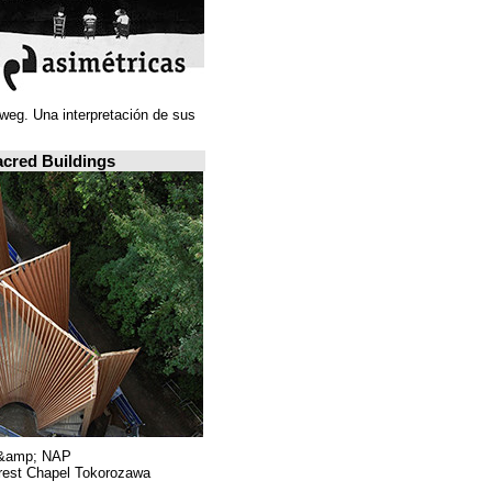
Juan Navarro Baldeweg. Una interpretación de sus
ideas espaciales.
A closer look: Sacred Buildings
Hiroshi Nakamura &amp; NAP.
Sayama Forest Chapel Tokorozawa, اليابان.
RIBA, لندن.