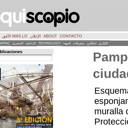
CONTACTO
ABOUT
الإعلان
MAS LO الأفق
فكر
FILE
INICIO
كاس
متفرقات
المهنة
TECHNOLOGY
الداخلية
الحضري
LANDSCAPING
ART
العمارة
Búsqueda de publicaciones