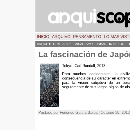
INICIO
ARQUIVO
PENSAMENTO
LO MAS VIS
ARQUITETURA
ARTE
PAISAGISMO
URBAN
INTERIOR
T
La fascinación de Japó
Tokyo
.
Carl Randall
, 2013
Para muchos occidentales
,
la civil
consecuencia de su carácter en extremo
para la visión subjetiva de un obse
seguramente de sus largos siglos de ai
Postado por Federico Garcia Barba | October 30, 2013