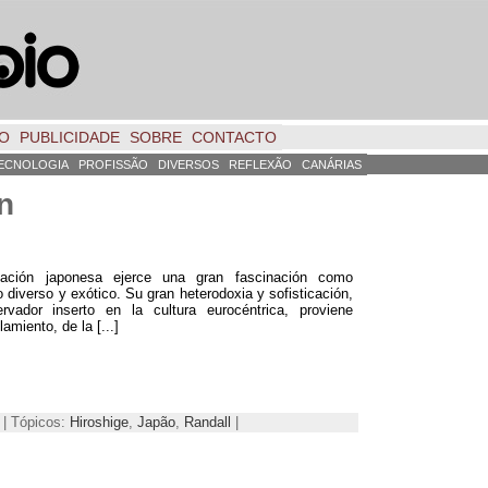
TO
PUBLICIDADE
SOBRE
CONTACTO
ECNOLOGIA
PROFISSÃO
DIVERSOS
REFLEXÃO
CANÁRIAS
n
ización japonesa ejerce una gran fascinación como
 diverso y exótico
.
Su gran heterodoxia y sofisticación
,
rvador inserto en la cultura eurocéntrica
,
proviene
slamiento
,
de la
[...]
 | Tópicos:
Hiroshige
,
Japão
,
Randall
|