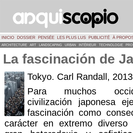
INICIO
DOSSIER
PENSÉE
LES PLUS LUS
PUBLICITÉ
À PROPO
ARCHITECTURE
ART
LANDSCAPING
URBAN
INTÉRIEUR
TECHNOLOGIE
PRO
La fascinación de J
Tokyo
.
Carl Randall
, 2013
Para muchos occide
civilización japonesa e
fascinación como conse
carácter en extremo diverso 