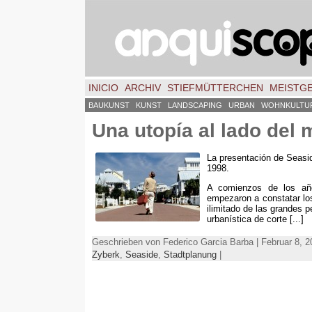
INICIO
ARCHIV
STIEFMÜTTERCHEN
MEISTG
BAUKUNST
KUNST
LANDSCAPING
URBAN
WOHNKULTU
Una utopía al lado del 
La presentación de Seasi
1998.
A comienzos de los añ
empezaron a constatar los
ilimitado de las grandes p
urbanística de corte
[...]
Geschrieben von Federico Garcia Barba | Februar 8, 
Zyberk
,
Seaside
,
Stadtplanung
|