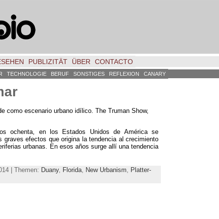
ESEHEN
PUBLIZITÄT
ÜBER
CONTACTO
R
TECHNOLOGIE
BERUF
SONSTIGES
REFLEXION
CANARY
mar
de como escenario urbano idílico. The Truman Show,
os ochenta, en los Estados Unidos de América se
 graves efectos que origina la tendencia al crecimiento
eriferias urbanas.
En esos años surge allí una tendencia
2014 | Themen:
Duany
,
Florida
,
New Urbanism
,
Platter-