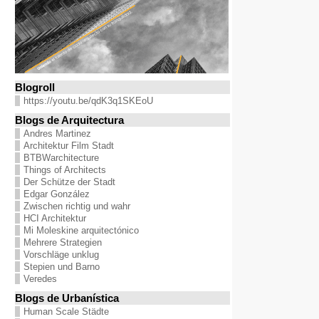
Blogroll
https://youtu.be/qdK3q1SKEoU
Blogs de Arquitectura
Andres Martinez
Architektur Film Stadt
BTBWarchitecture
Things of Architects
Der Schütze der Stadt
Edgar González
Zwischen richtig und wahr
HCI Architektur
Mi Moleskine arquitectónico
Mehrere Strategien
Vorschläge unklug
Stepien und Barno
Veredes
Blogs de Urbanística
Human Scale Städte