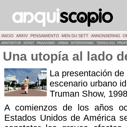
INICIO
ARKIV
PENSAMIENTO
MEN DU SETT
ANNONSERING
O
ARKITEKTUR
KONST
PAISAJISMO
URBAN
INTERIORISMO
TEKNOLOGI
PROF
Una utopía al lado d
La presentación de
escenario urbano idí
Truman Show
, 1998
A comienzos de los años oc
Estados Unidos de América s