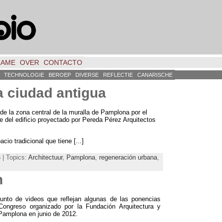
LAME
OVER
CONTACTO
TECHNOLOGIE
BEROEP
DIVERSE
REFLECTIE
CANARISCHE
a ciudad antigua
e la zona central de la muralla de Pamplona por el
e del edificio proyectado por Pereda Pérez Arquitectos
cio tradicional que tiene
[...]
 | Topics:
Architectuur
,
Pamplona
,
regeneración urbana
,
n
nto de videos que reflejan algunas de las ponencias
 Congreso organizado por la Fundación Arquitectura y
Pamplona en junio de
2012.