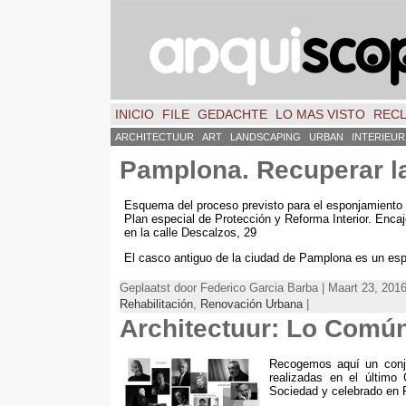
INICIO
FILE
GEDACHTE
LO MAS VISTO
REC
ARCHITECTUUR
ART
LANDSCAPING
URBAN
INTERIEUR
Pamplona
.
Recuperar l
Esquema del proceso previsto para el esponjamiento d
Plan especial de Protección y Reforma Interior
.
Encaj
en la calle Descalzos
, 29
El casco antiguo de la ciudad de Pamplona es un espa
Geplaatst door Federico Garcia Barba | Maart 23, 2016
Rehabilitación
,
Renovación Urbana
|
Architectuur:
Lo Comú
Recogemos aquí un conju
realizadas en el último
Sociedad y celebrado en 