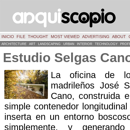
INICIO
FILE
THOUGHT
MOST VIEWED
ADVERTISING
ABOUT
ARCHITECTURE
ART
LANDSCAPING
URBAN
INTERIOR
TECHNOLOGY
PROF
Estudio Selgas Can
La oficina de lo
madrileños José S
Cano, construida 
simple contenedor longitudinal
inserta en un entorno boscos
simplemente, y generand