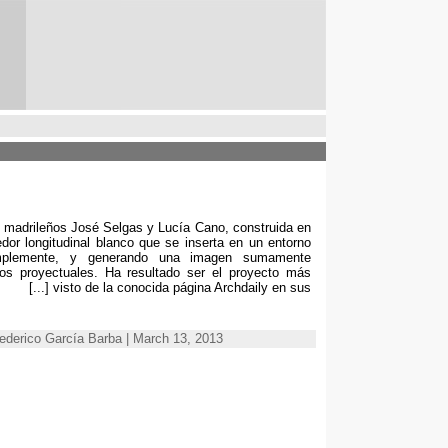
os madrileños José Selgas y Lucía Cano
,
construida en
dor longitudinal blanco que se inserta en un entorno
mplemente
,
y generando una imagen sumamente
os proyectuales
.
Ha resultado ser el proyecto más
[...]
visto de la conocida página Archdaily en sus
ado por Federico García Barba | March 13, 2013