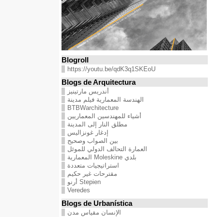
Blogroll
https://youtu.be/qdK3q1SKEoU
Blogs de Arquitectura
أندريس مارتينيز
الهندسة المعمارية فيلم مدينة
BTBWarchitecture
أشياء للمهندسين المعماريين
مطلق النار إلى المدينة
إدغار غونزاليس
بين الصواب وصحيح
العمارة التحالف الدولي للموئل
بلدي Moleskine المعمارية
استراتيجيات متعددة
مقترحات غير حكيم
Stepien أرنو
Veredes
Blogs de Urbanística
الإنسان مقياس مدن