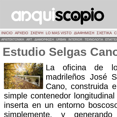
INICIO
ΑΡΧΕΙΟ
ΣΚΈΨΗ
LO MAS VISTO
ΔΙΑΦΗΜΙΣΗ
ΣΧΕΤΙΚΑ
C
ΑΡΧΙΤΕΚΤΟΝΙΚΗ
ART
ΔΙΑΜΟΡΦΩΣΗ
URBAN
INTERIOR
ΤΕΧΝΟΛΟΓΙΑ
ΕΠΑΓΓΕ
Estudio Selgas Can
La oficina de lo
madrileños José S
Cano
,
construida 
simple contenedor longitudinal
inserta en un entorno boscos
simplemente
,
y generando