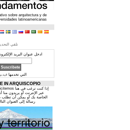
Un espacio colaborativo sobre arquitectura y de
encuentro entre universidades latinoamericanas
ترجمة محتوى
تحرير الترجمة
تلقي التحديثات ARQUISCOPIO
ادخل عنوان البريد الإلكتروني الخاص بك:
التي تخدمها
فيدبورنر
PROMOCIÓNATE IN ARQUISCOPIO
إذا كنت ترغب في هنا publicitemos موقعك, للتسوق
عبر الإنترنت أو يريدون منا أن يقدم اعمال المهنية
الخاصة بك أو يمكن أن تطلب ذلك عن طريق إرسال
رسالة إلى العنوان التالي:
correo@cppa.es