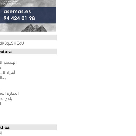
Blogroll
https://youtu.be/qdK3q1SKEoU
Blogs de Arquitectura
أندريس مارتينيز
الهندسة المعمارية فيلم مدينة
BTBWarchitecture
أشياء للمهندسين المعماريين
مطلق النار إلى المدينة
إدغار غونزاليس
بين الصواب وصحيح
العمارة التحالف الدولي للموئل
بلدي Moleskine المعمارية
استراتيجيات متعددة
مقترحات غير حكيم
Stepien أرنو
Veredes
Blogs de Urbanística
الإنسان مقياس مدن