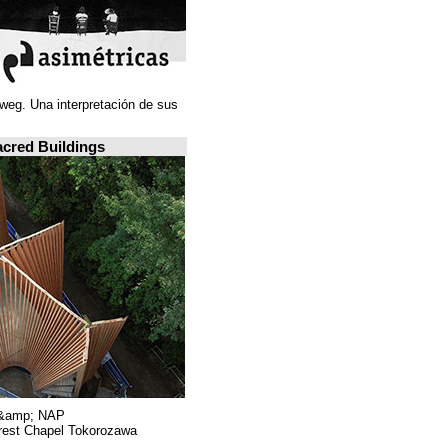
Juan Navarro Baldeweg. Una interpretación de sus
ideas espaciales.
A closer look: Sacred Buildings
Hiroshi Nakamura &amp; NAP.
Sayama Forest Chapel Tokorozawa, اليابان.
RIBA, لندن.