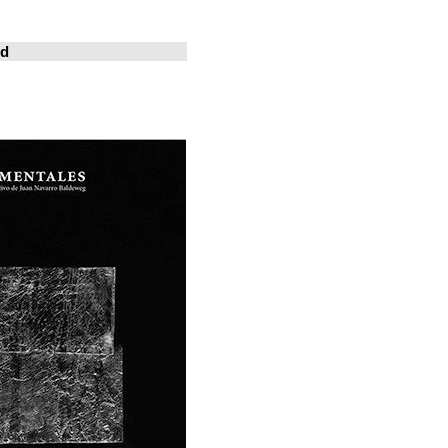
خوسيه فارينا
المدينة المعيشة
Revistas en la red
ArchDaily
Metalocus
العمارة منصة
فن البناء