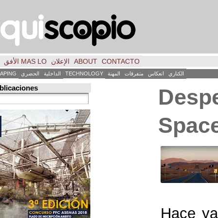
CONTACTO
ABOUT
الإعلان
MAS LO الأفق
فكر
FILE
INICIO
كاس
متفرقات
المهنة
TECHNOLOGY
الداخلية
الحضري
LANDSCAPING
ART
العمارة
Búsqueda de publicaciones