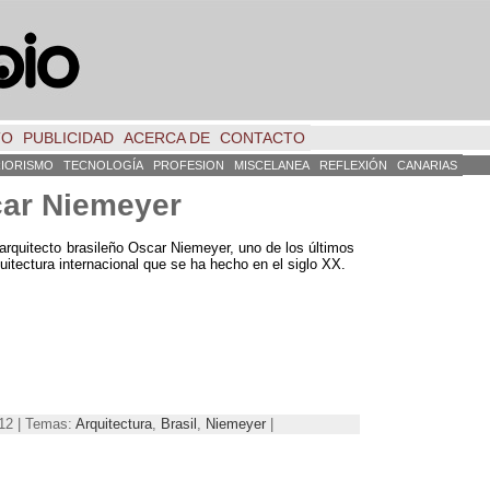
TO
PUBLICIDAD
ACERCA DE
CONTACTO
RIORISMO
TECNOLOGÍA
PROFESION
MISCELANEA
REFLEXIÓN
CANARIAS
car Niemeyer
 arquitecto brasileño Oscar Niemeyer, uno de los últimos
uitectura internacional que se ha hecho en el siglo XX.
012 | Temas:
Arquitectura
,
Brasil
,
Niemeyer
|