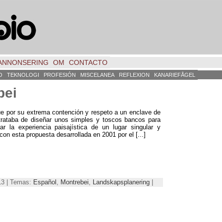
ANNONSERING
OM
CONTACTO
O
TEKNOLOGI
PROFESIÓN
MISCELANEA
REFLEXION
KANARIEFÅGEL
bei
ue por su extrema contención y respeto a un enclave de
 trataba de diseñar unos simples y toscos bancos para
r la experiencia paisajística de un lugar singular y
 con esta propuesta desarrollada en 2001
por el
[...]
013 | Temas:
Español
,
Montrebei
,
Landskapsplanering
|