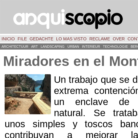
INICIO
FILE
GEDACHTE
LO MAS VISTO
RECLAME
OVER
CON
ARCHITECTUUR
ART
LANDSCAPING
URBAN
INTERIEUR
TECHNOLOGIE
BER
Miradores en el Mon
Un trabajo que se d
extrema contenció
un enclave de 
natural. Se trata
unos simples y toscos ban
contribuyan a mejorar la