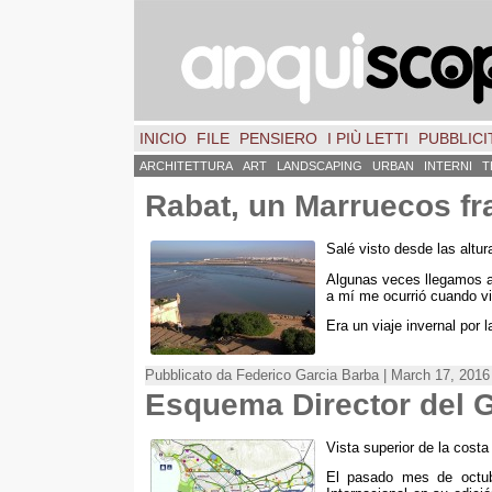
INICIO
FILE
PENSIERO
I PIÙ LETTI
PUBBLICIT
ARCHITETTURA
ART
LANDSCAPING
URBAN
INTERNI
T
Rabat
,
un Marruecos fr
Salé visto desde las altur
Algunas veces llegamos a
a mí me ocurrió cuando vi
Era un viaje invernal por l
Pubblicato da Federico Garcia Barba | March 17, 2016
Esquema Director del 
Vista superior de la costa
El pasado mes de octubr