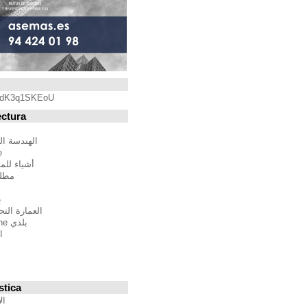
Blogroll
https://youtu.be/qdK3q1SKEoU
Blogs de Arquitectura
أندريس مارتينيز
الهندسة المعمارية فيلم مدينة
BTBWarchitecture
أشياء للمهندسين المعماريين
مطلق النار إلى المدينة
إدغار غونزاليس
بين الصواب وصحيح
العمارة التحالف الدولي للموئل
بلدي Moleskine المعمارية
استراتيجيات متعددة
مقترحات غير حكيم
Stepien أرنو
Veredes
Blogs de Urbanística
الإنسان مقياس مدن