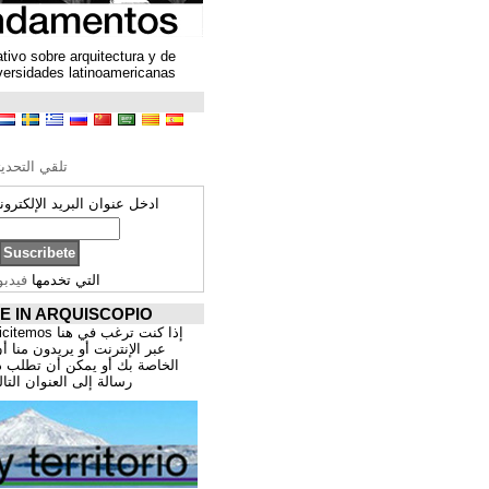
Un espacio colaborativo sobre arquitectura y de
encuentro entre universidades latinoamericanas
ترجمة محتوى
تحرير الترجمة
تلقي التحديثات ARQUISCOPIO
ادخل عنوان البريد الإلكتروني الخاص بك:
التي تخدمها
فيدبورنر
PROMOCIÓNATE IN ARQUISCOPIO
إذا كنت ترغب في هنا publicitemos موقعك, للتسوق
عبر الإنترنت أو يريدون منا أن يقدم اعمال المهنية
الخاصة بك أو يمكن أن تطلب ذلك عن طريق إرسال
رسالة إلى العنوان التالي:
correo@cppa.es