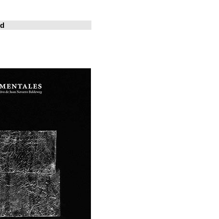
خوسيه فارينا
المدينة المعيشة
Revistas en la red
ArchDaily
Metalocus
العمارة منصة
فن البناء