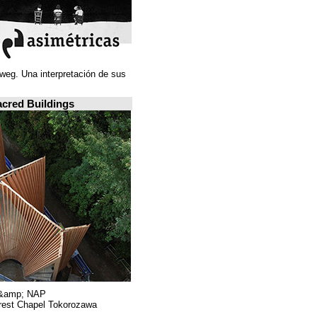
Juan Navarro Baldeweg. Una interpretación de sus
ideas espaciales.
A closer look: Sacred Buildings
Hiroshi Nakamura &amp; NAP.
Sayama Forest Chapel Tokorozawa, اليابان.
RIBA, لندن.