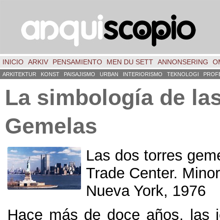
INICIO
ARKIV
PENSAMIENTO
MEN DU SETT
ANNONSERING
O
ARKITEKTUR
KONST
PAISAJISMO
URBAN
INTERIORISMO
TEKNOLOGI
PROF
La simbología de la
Gemelas
Las dos torres gem
Trade Center
.
Mino
Nueva York, 1976
Hace más de doce años
,
las 