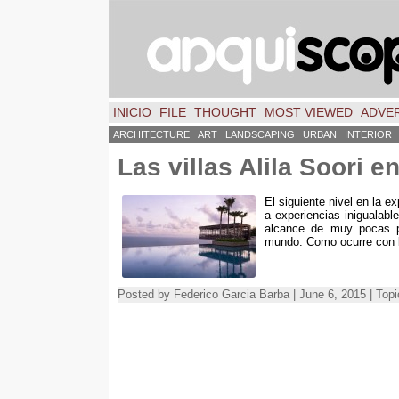
INICIO
FILE
THOUGHT
MOST VIEWED
ADVER
ARCHITECTURE
ART
LANDSCAPING
URBAN
INTERIOR
Las villas Alila Soori en
El siguiente nivel en la e
a experiencias inigualabl
alcance de muy pocas p
mundo
.
Como ocurre con l
Posted by Federico Garcia Barba | June 6, 2015 | Top