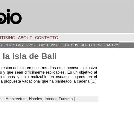
TISING
ABOUT
CONTACTO
TECHNOLOGY
PROFESSION
MISCELLANEOUS
REFLECTION
CANARY
 la isla de Bali
xpresión del lujo en nuestros días es el acceso exclusivo
es y que sean difícilmente replicables
.
Es un objetivo al
ersonas y solo realizable en escasos lugares en el
a propuesta vacacional que ha planteado la cadena
[...]
ics:
Architecture
,
Hoteles
,
Interior
,
Turismo
|