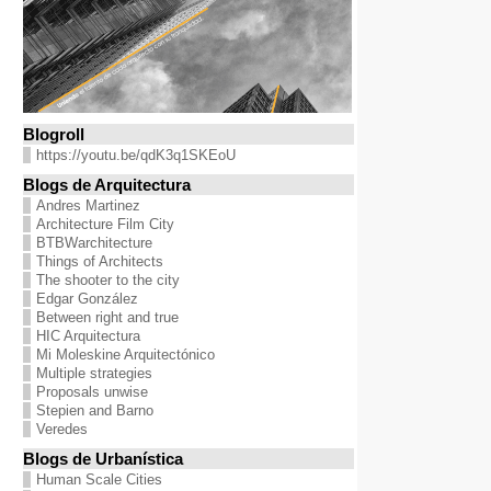
Blogroll
https://youtu.be/qdK3q1SKEoU
Blogs de Arquitectura
Andres Martinez
Architecture Film City
BTBWarchitecture
Things of Architects
The shooter to the city
Edgar González
Between right and true
HIC Arquitectura
Mi Moleskine Arquitectónico
Multiple strategies
Proposals unwise
Stepien and Barno
Veredes
Blogs de Urbanística
Human Scale Cities